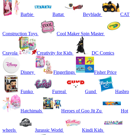
Barbie
Battat
Beyblade
CAT
Construction Toys
Cool Maker Spin Master
Crayola
Creativity for Kids
DC Comics
Disney
Fingerlings
Fisher Price
Funko
Furreal
Gund
Hasbro
Hatchimals
Heroes of Goo Jit Zu
Hot
wheels
Jurassic World
Kindi Kids