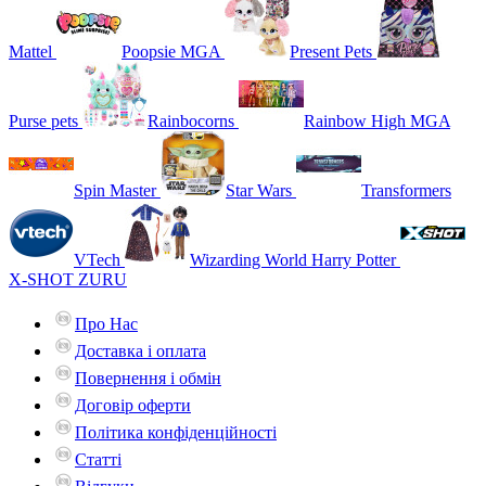
Mattel
Poopsie MGA
Present Pets
Purse pets
Rainbocorns
Rainbow High MGA
Spin Master
Star Wars
Transformers
VTech
Wizarding World Harry Potter
X-SHOT ZURU
Про Нас
Доставка і оплата
Повернення і обмін
Договір оферти
Політика конфіденційності
Статті