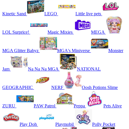
Kinetic Sand
LEGO
Little live pets
LOL Surprice!
Magic Mixies
MEGA
MGA Glitter Babyz
MGA's Miniverse
Monster
Jam
Na Na Na MGA
NATIONAL
GEOGRAPHIC
NERF
Oosh Potions Slime
ZURU
PAW Patrol
Peppa
Pets Alive
Play Doh
Playmobil
Polly Pocket