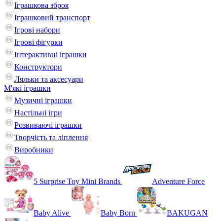
Іграшкова зброя
Іграшковий транспорт
Ігрові набори
Ігрові фігурки
Інтерактивні іграшки
Конструктори
Ляльки та аксесуари
М'які іграшки
Музичні іграшки
Настільні iгри
Розвиваючі іграшки
Творчість та ліплення
Виробники
5 Surprise Toy Mini Brands
Adventure Force
Baby Alive
Baby Born
BAKUGAN