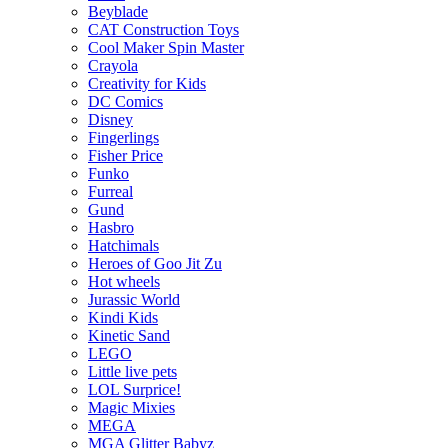
Beyblade
CAT Construction Toys
Cool Maker Spin Master
Crayola
Creativity for Kids
DC Comics
Disney
Fingerlings
Fisher Price
Funko
Furreal
Gund
Hasbro
Hatchimals
Heroes of Goo Jit Zu
Hot wheels
Jurassic World
Kindi Kids
Kinetic Sand
LEGO
Little live pets
LOL Surprice!
Magic Mixies
MEGA
MGA Glitter Babyz