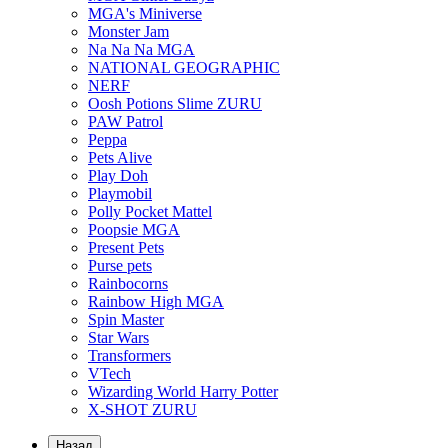
MGA's Miniverse
Monster Jam
Na Na Na MGA
NATIONAL GEOGRAPHIC
NERF
Oosh Potions Slime ZURU
PAW Patrol
Peppa
Pets Alive
Play Doh
Playmobil
Polly Pocket Mattel
Poopsie MGA
Present Pets
Purse pets
Rainbocorns
Rainbow High MGA
Spin Master
Star Wars
Transformers
VTech
Wizarding World Harry Potter
X-SHOT ZURU
Назад