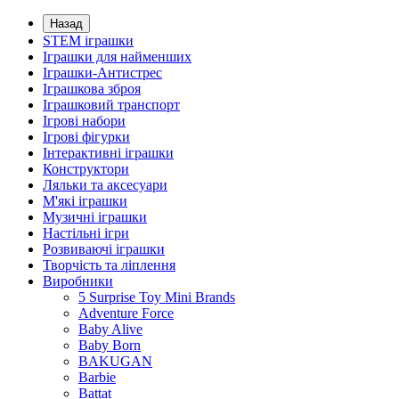
Назад
STEM іграшки
Іграшки для найменших
Іграшки-Антистрес
Іграшкова зброя
Іграшковий транспорт
Ігрові набори
Ігрові фігурки
Інтерактивні іграшки
Конструктори
Ляльки та аксесуари
М'які іграшки
Музичні іграшки
Настільні iгри
Розвиваючі іграшки
Творчість та ліплення
Виробники
5 Surprise Toy Mini Brands
Adventure Force
Baby Alive
Baby Born
BAKUGAN
Barbie
Battat