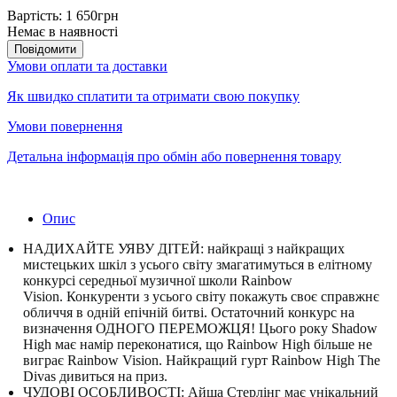
Вартість:
1 650грн
Немає в наявності
Повідомити
Умови оплати та доставки
Як швидко сплатити та отримати свою покупку
Умови повернення
Детальна інформація про обмін або повернення товару
Опис
НАДИХАЙТЕ УЯВУ ДІТЕЙ: найкращі з найкращих
мистецьких шкіл з усього світу змагатимуться в елітному
конкурсі середньої музичної школи Rainbow
Vision.
Конкуренти з усього світу покажуть своє справжнє
обличчя в одній епічній битві.
Остаточний конкурс на
визначення ОДНОГО ПЕРЕМОЖЦЯ!
Цього року Shadow
High має намір переконатися, що Rainbow High більше не
виграє Rainbow Vision.
Найкращий гурт Rainbow High The
Divas дивиться на приз.
ЧУДОВІ ОСОБЛИВОСТІ: Айша Стерлінг має унікальний