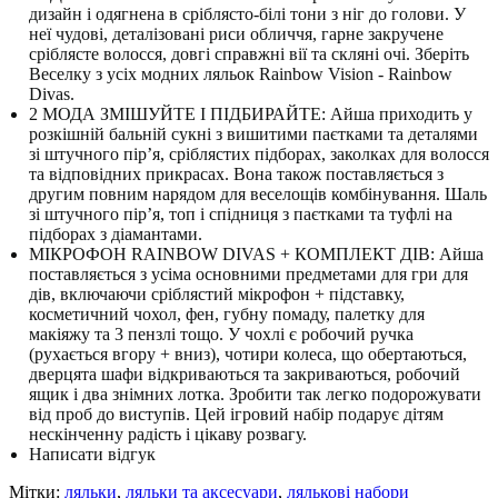
дизайн і одягнена в сріблясто-білі тони з ніг до голови.
У
неї чудові, деталізовані риси обличчя, гарне закручене
сріблясте волосся, довгі справжні вії та скляні очі.
Зберіть
Веселку з усіх модних ляльок Rainbow Vision - Rainbow
Divas.
2 МОДА ЗМІШУЙТЕ І ПІДБИРАЙТЕ: Айша приходить у
розкішній бальній сукні з вишитими паєтками та деталями
зі штучного пір’я, сріблястих підборах, заколках для волосся
та відповідних прикрасах.
Вона також поставляється з
другим повним нарядом для веселощів комбінування.
Шаль
зі штучного пір’я, топ і спідниця з паєтками та туфлі на
підборах з діамантами.
МІКРОФОН RAINBOW DIVAS + КОМПЛЕКТ ДІВ: Айша
поставляється з усіма основними предметами для гри для
дів, включаючи сріблястий мікрофон + підставку,
косметичний чохол, фен, губну помаду, палетку для
макіяжу та 3 пензлі тощо. У чохлі є робочий ручка
(рухається вгору + вниз), чотири колеса, що обертаються,
дверцята шафи відкриваються та закриваються, робочий
ящик і два знімних лотка.
Зробити так легко подорожувати
від проб до виступів.
Цей ігровий набір подарує дітям
нескінченну радість і цікаву розвагу.
Написати відгук
Мітки:
ляльки
,
ляльки та аксесуари
,
лялькові набори