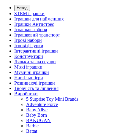
Назад
STEM іграшки
Іграшки для найменших
Іграшки-Антистрес
Іграшкова зброя
Іграшковий транспорт
Ігрові набори
Ігрові фігурки
Інтерактивні іграшки
Конструктори
Ляльки та аксесуари
М'які іграшки
Музичні іграшки
Настільні iгри
Розвиваючі іграшки
Творчість та ліплення
Виробники
5 Surprise Toy Mini Brands
Adventure Force
Baby Alive
Baby Born
BAKUGAN
Barbie
Battat