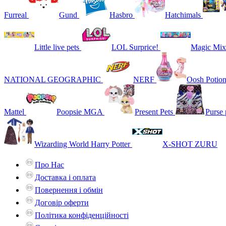
Furreal
Gund
Hasbro
Hatchimals
Little live pets
LOL Surprice!
Magic Mix
NATIONAL GEOGRAPHIC
NERF
Oosh Potio
Mattel
Poopsie MGA
Present Pets
Purse 
Wizarding World Harry Potter
X-SHOT ZURU
Про Нас
Доставка і оплата
Повернення і обмін
Договір оферти
Політика конфіденційності