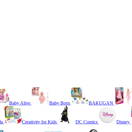
Baby Alive
Baby Born
BAKUGAN
la
Creativity for Kids
DC Comics
Disney