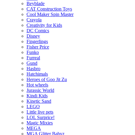
Beyblade
CAT Construction Toys
Cool Maker Spin Master
Crayola
Creativity for Kids
DC Comics
Disney
Fingerlings
Fisher Price
Funko
Furreal
Gund
Hasbro
Hatchimals
Heroes of Goo Jit Zu
Hot wheels
Jurassic World
Kindi Kids
Kinetic Sand
LEGO
Little live pets
LOL Surprice!
Magic Mixies
MEGA
MGA Glitter Babyz