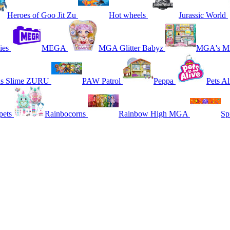
Heroes of Goo Jit Zu
Hot wheels
Jurassic World
ies
MEGA
MGA Glitter Babyz
MGA's Mi
ns Slime ZURU
PAW Patrol
Peppa
Pets Al
pets
Rainbocorns
Rainbow High MGA
Sp