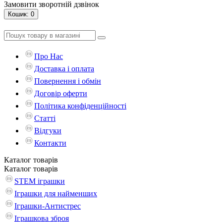
Замовити зворотній дзвінок
Кошик
: 0
Про Нас
Доставка і оплата
Повернення і обмін
Договір оферти
Політика конфіденційності
Статті
Відгуки
Контакти
Каталог
товарів
Каталог
товарів
STEM іграшки
Іграшки для найменших
Іграшки-Антистрес
Іграшкова зброя