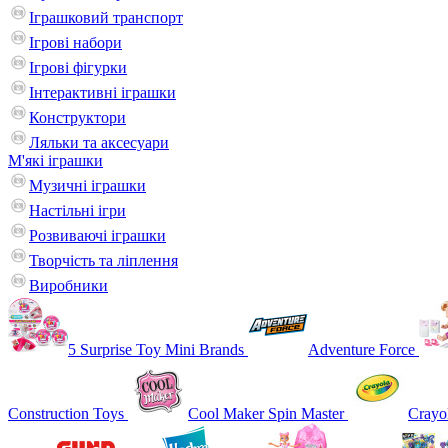
Іграшковий транспорт
Ігрові набори
Ігрові фігурки
Інтерактивні іграшки
Конструктори
Ляльки та аксесуари
М'які іграшки
Музичні іграшки
Настільні iгри
Розвиваючі іграшки
Творчість та ліплення
Виробники
5 Surprise Toy Mini Brands
Adventure Force
Construction Toys
Cool Maker Spin Master
Crayo