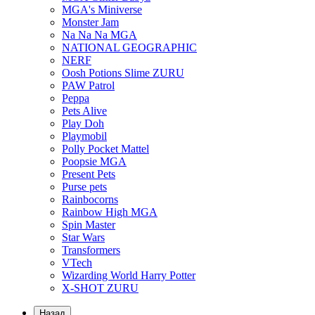
MGA's Miniverse
Monster Jam
Na Na Na MGA
NATIONAL GEOGRAPHIC
NERF
Oosh Potions Slime ZURU
PAW Patrol
Peppa
Pets Alive
Play Doh
Playmobil
Polly Pocket Mattel
Poopsie MGA
Present Pets
Purse pets
Rainbocorns
Rainbow High MGA
Spin Master
Star Wars
Transformers
VTech
Wizarding World Harry Potter
X-SHOT ZURU
Назад