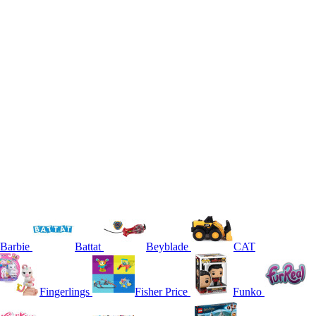
Barbie
Battat
Beyblade
CAT
Fingerlings
Fisher Price
Funko