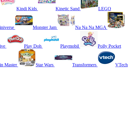
Kindi Kids
Kinetic Sand
LEGO
niverse
Monster Jam
Na Na Na MGA
ive
Play Doh
Playmobil
Polly Pocket
in Master
Star Wars
Transformers
VTech