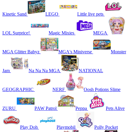
Kinetic Sand
LEGO
Little live pets
LOL Surprice!
Magic Mixies
MEGA
MGA Glitter Babyz
MGA's Miniverse
Monster
Jam
Na Na Na MGA
NATIONAL
GEOGRAPHIC
NERF
Oosh Potions Slime
ZURU
PAW Patrol
Peppa
Pets Alive
Play Doh
Playmobil
Polly Pocket