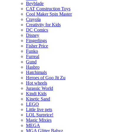
Beyblade
CAT Construction Toys
Cool Maker Spin Master
Crayola
Creativity for Kids
DC Comics
Disney
Fingerlings
Fisher Price
Funko
Furreal
Gund
Hasbro
Hatchimals
Heroes of Goo Jit Zu
Hot wheels
Jurassic World
Kindi Kids
Kinetic Sand
LEGO
Little live pets
LOL Surprice!
Magic Mixies
MEGA
MGA Glitter Babyz