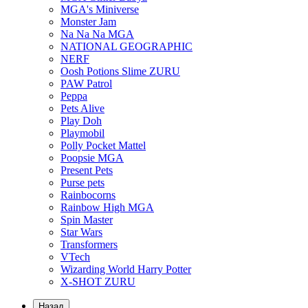
MGA's Miniverse
Monster Jam
Na Na Na MGA
NATIONAL GEOGRAPHIC
NERF
Oosh Potions Slime ZURU
PAW Patrol
Peppa
Pets Alive
Play Doh
Playmobil
Polly Pocket Mattel
Poopsie MGA
Present Pets
Purse pets
Rainbocorns
Rainbow High MGA
Spin Master
Star Wars
Transformers
VTech
Wizarding World Harry Potter
X-SHOT ZURU
Назад