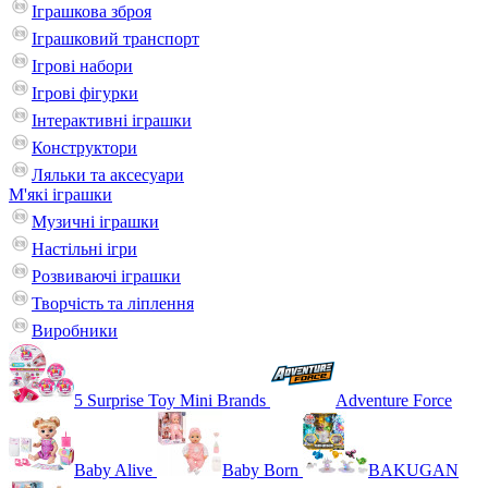
Іграшкова зброя
Іграшковий транспорт
Ігрові набори
Ігрові фігурки
Інтерактивні іграшки
Конструктори
Ляльки та аксесуари
М'які іграшки
Музичні іграшки
Настільні iгри
Розвиваючі іграшки
Творчість та ліплення
Виробники
5 Surprise Toy Mini Brands
Adventure Force
Baby Alive
Baby Born
BAKUGAN