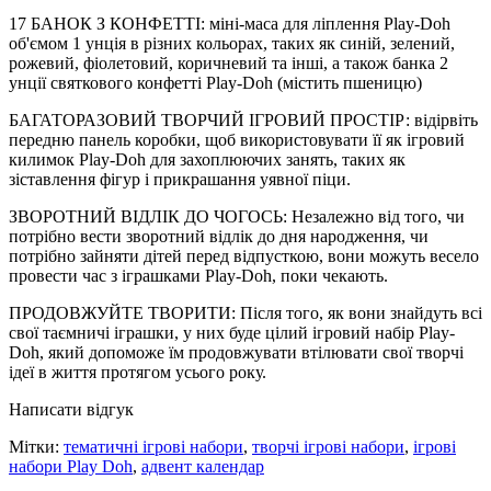
17 БАНОК З КОНФЕТТІ: міні-маса для ліплення Play-Doh
об'ємом 1 унція в різних кольорах, таких як синій, зелений,
рожевий, фіолетовий, коричневий та інші, а також банка 2
унції святкового конфетті Play-Doh (містить пшеницю)
БАГАТОРАЗОВИЙ ТВОРЧИЙ ІГРОВИЙ ПРОСТІР: відірвіть
передню панель коробки, щоб використовувати її як ігровий
килимок Play-Doh для захоплюючих занять, таких як
зіставлення фігур і прикрашання уявної піци.
ЗВОРОТНИЙ ВІДЛІК ДО ЧОГОСЬ: Незалежно від того, чи
потрібно вести зворотний відлік до дня народження, чи
потрібно зайняти дітей перед відпусткою, вони можуть весело
провести час з іграшками Play-Doh, поки чекають.
ПРОДОВЖУЙТЕ ТВОРИТИ: Після того, як вони знайдуть всі
свої таємничі іграшки, у них буде цілий ігровий набір Play-
Doh, який допоможе їм продовжувати втілювати свої творчі
ідеї в життя протягом усього року.
Написати відгук
Мітки:
тематичні ігрові набори
,
творчі ігрові набори
,
ігрові
набори Play Doh
,
адвент календар