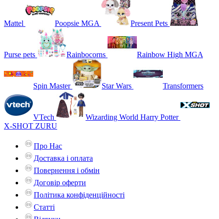
Mattel
Poopsie MGA
Present Pets
Purse pets
Rainbocorns
Rainbow High MGA
Spin Master
Star Wars
Transformers
VTech
Wizarding World Harry Potter
X-SHOT ZURU
Про Нас
Доставка і оплата
Повернення і обмін
Договір оферти
Політика конфіденційності
Статті