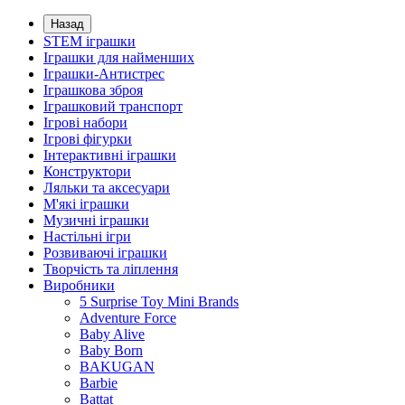
Назад
STEM іграшки
Іграшки для найменших
Іграшки-Антистрес
Іграшкова зброя
Іграшковий транспорт
Ігрові набори
Ігрові фігурки
Інтерактивні іграшки
Конструктори
Ляльки та аксесуари
М'які іграшки
Музичні іграшки
Настільні iгри
Розвиваючі іграшки
Творчість та ліплення
Виробники
5 Surprise Toy Mini Brands
Adventure Force
Baby Alive
Baby Born
BAKUGAN
Barbie
Battat