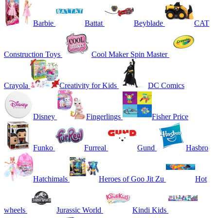
Barbie
Battat
Beyblade
CAT
Construction Toys
Cool Maker Spin Master
Crayola
Creativity for Kids
DC Comics
Disney
Fingerlings
Fisher Price
Funko
Furreal
Gund
Hasbro
Hatchimals
Heroes of Goo Jit Zu
Hot
wheels
Jurassic World
Kindi Kids