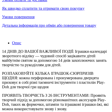
Як швидко сплатити та отримати свою покупку
Умови повернення
Детальна інформація про обмін або повернення товару
Опис
14 ДНІВ ДО ВАШОЇ ВАЖЛИВОЇ ПОДІЇ: Іграшки-календарі
зворотного відліку — чудовий спосіб зацікавити дітей
майбутнім святом за допомогою 14 днів захоплюючих занять
творчістю та рукоділлям для дітей.
РОЗПАКОВУЙТЕ КІЛЬКА ІГРАШОК-СЮРПРИЗІВ
ЩОДНЯ: кожна перфорована і пронумерована дверцята
приховує в собі різні таємничі інструменти і пластилін Play-
Doh для творчої гри щодня
ПРОЯВІТЬ ТВОРЧІСТЬ З 26 ІНСТРУМЕНТАМИ: Проявіть
творчий підхід за допомогою різноманітних аксесуарів Play-
Doh, таких як формочки, штампи та іграшкові іграшки-їжі, які
можна використовувати знову і знову.