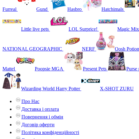
Furreal
Gund
Hasbro
Hatchimals
Little live pets
LOL Surprice!
Magic Mix
NATIONAL GEOGRAPHIC
NERF
Oosh Potio
Mattel
Poopsie MGA
Present Pets
Purse 
Wizarding World Harry Potter
X-SHOT ZURU
Про Нас
Доставка і оплата
Повернення і обмін
Договір оферти
Політика конфіденційності