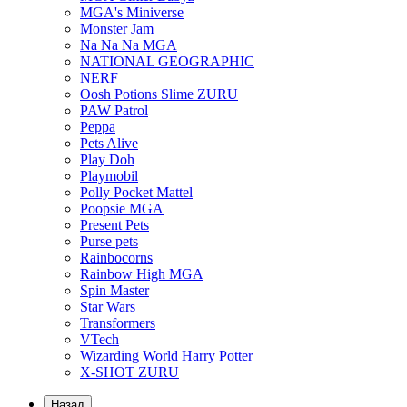
MGA's Miniverse
Monster Jam
Na Na Na MGA
NATIONAL GEOGRAPHIC
NERF
Oosh Potions Slime ZURU
PAW Patrol
Peppa
Pets Alive
Play Doh
Playmobil
Polly Pocket Mattel
Poopsie MGA
Present Pets
Purse pets
Rainbocorns
Rainbow High MGA
Spin Master
Star Wars
Transformers
VTech
Wizarding World Harry Potter
X-SHOT ZURU
Назад