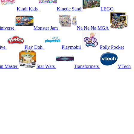
Kindi Kids
Kinetic Sand
LEGO
niverse
Monster Jam
Na Na Na MGA
ive
Play Doh
Playmobil
Polly Pocket
in Master
Star Wars
Transformers
VTech