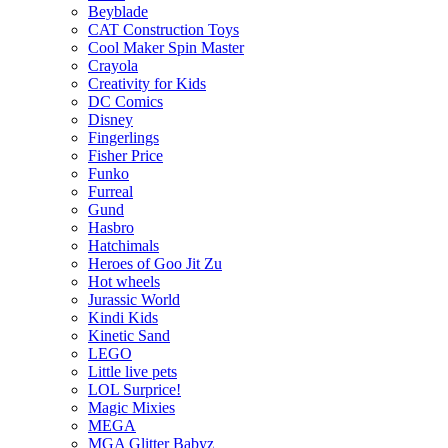
Beyblade
CAT Construction Toys
Cool Maker Spin Master
Crayola
Creativity for Kids
DC Comics
Disney
Fingerlings
Fisher Price
Funko
Furreal
Gund
Hasbro
Hatchimals
Heroes of Goo Jit Zu
Hot wheels
Jurassic World
Kindi Kids
Kinetic Sand
LEGO
Little live pets
LOL Surprice!
Magic Mixies
MEGA
MGA Glitter Babyz