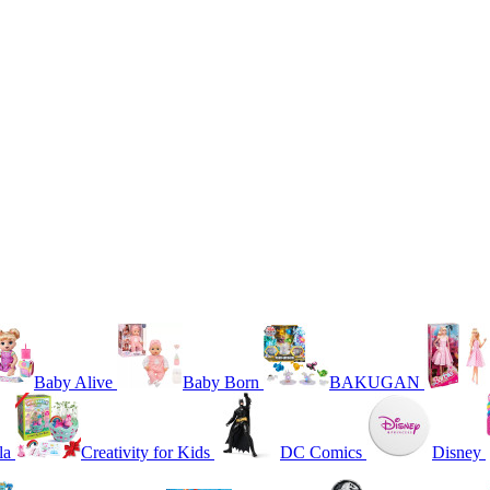
Baby Alive
Baby Born
BAKUGAN
la
Creativity for Kids
DC Comics
Disney