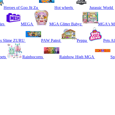
Heroes of Goo Jit Zu
Hot wheels
Jurassic World
ies
MEGA
MGA Glitter Babyz
MGA's Mi
ns Slime ZURU
PAW Patrol
Peppa
Pets Al
pets
Rainbocorns
Rainbow High MGA
Sp