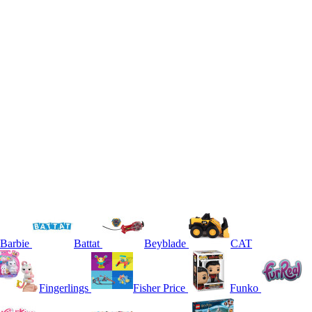
Barbie
Battat
Beyblade
CAT
Fingerlings
Fisher Price
Funko