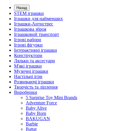
Назад
STEM іграшки
Іграшки для найменших
Іграшки-Антистрес
Іграшкова зброя
Іграшковий транспорт
Ігрові набори
Ігрові фігурки
Інтерактивні іграшки
Конструктори
Ляльки та аксесуари
М'які іграшки
Музичні іграшки
Настільні iгри
Розвиваючі іграшки
Творчість та ліплення
Виробники
5 Surprise Toy Mini Brands
Adventure Force
Baby Alive
Baby Born
BAKUGAN
Barbie
Battat