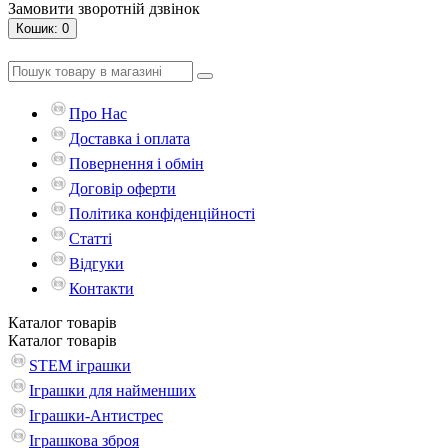
Замовити зворотній дзвінок
Кошик
: 0
Про Нас
Доставка і оплата
Повернення і обмін
Договір оферти
Політика конфіденційності
Статті
Відгуки
Контакти
Каталог
товарів
Каталог
товарів
STEM іграшки
Іграшки для найменших
Іграшки-Антистрес
Іграшкова зброя