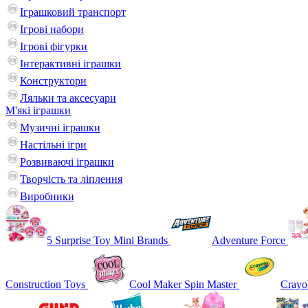
Іграшковий транспорт
Ігрові набори
Ігрові фігурки
Інтерактивні іграшки
Конструктори
Ляльки та аксесуари
М'які іграшки
Музичні іграшки
Настільні iгри
Розвиваючі іграшки
Творчість та ліплення
Виробники
5 Surprise Toy Mini Brands
Adventure Force
Construction Toys
Cool Maker Spin Master
Crayo