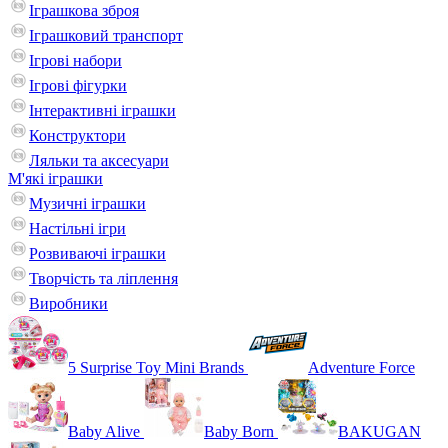
Іграшкова зброя
Іграшковий транспорт
Ігрові набори
Ігрові фігурки
Інтерактивні іграшки
Конструктори
Ляльки та аксесуари
М'які іграшки
Музичні іграшки
Настільні iгри
Розвиваючі іграшки
Творчість та ліплення
Виробники
5 Surprise Toy Mini Brands
Adventure Force
Baby Alive
Baby Born
BAKUGAN