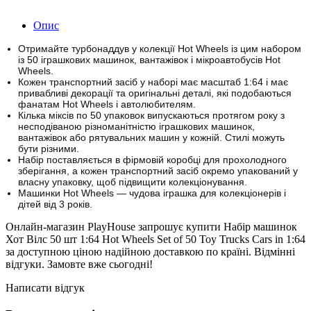
Опис
Отримайте турбонаддув у колекції Hot Wheels із цим набором
із 50 іграшкових машинок, вантажівок і мікроавтобусів Hot
Wheels.
Кожен транспортний засіб у наборі має масштаб 1:64 і має
привабливі декорації та оригінальні деталі, які подобаються
фанатам Hot Wheels і автолюбителям.
Кілька міксів по 50 упаковок випускаються протягом року з
несподіваною різноманітністю іграшкових машинок,
вантажівок або рятувальних машин у кожній.
Стилі можуть
бути різними.
Набір поставляється в фірмовій коробці для прохолодного
зберігання, а кожен транспортний засіб окремо упакований у
власну упаковку, щоб підвищити колекціонування.
Машинки Hot Wheels — чудова іграшка для колекціонерів і
дітей від 3 років.
Онлайн-магазин PlayHouse запрошує купити Набір машинок
Хот Вілс 50 шт 1:64 Hot Wheels Set of 50 Toy Trucks Cars in 1:64
за доступною ціною надійною доставкою по країні. Відмінні
відгуки. Замовте вже сьогодні!
Написати відгук