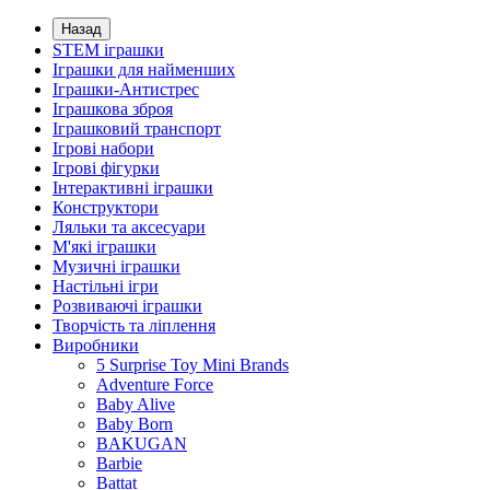
Назад
STEM іграшки
Іграшки для найменших
Іграшки-Антистрес
Іграшкова зброя
Іграшковий транспорт
Ігрові набори
Ігрові фігурки
Інтерактивні іграшки
Конструктори
Ляльки та аксесуари
М'які іграшки
Музичні іграшки
Настільні iгри
Розвиваючі іграшки
Творчість та ліплення
Виробники
5 Surprise Toy Mini Brands
Adventure Force
Baby Alive
Baby Born
BAKUGAN
Barbie
Battat