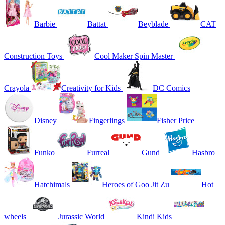
Barbie
Battat
Beyblade
CAT
Construction Toys
Cool Maker Spin Master
Crayola
Creativity for Kids
DC Comics
Disney
Fingerlings
Fisher Price
Funko
Furreal
Gund
Hasbro
Hatchimals
Heroes of Goo Jit Zu
Hot
wheels
Jurassic World
Kindi Kids