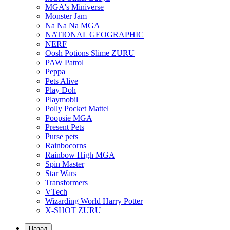
MGA's Miniverse
Monster Jam
Na Na Na MGA
NATIONAL GEOGRAPHIC
NERF
Oosh Potions Slime ZURU
PAW Patrol
Peppa
Pets Alive
Play Doh
Playmobil
Polly Pocket Mattel
Poopsie MGA
Present Pets
Purse pets
Rainbocorns
Rainbow High MGA
Spin Master
Star Wars
Transformers
VTech
Wizarding World Harry Potter
X-SHOT ZURU
Назад