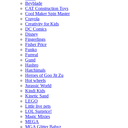
Beyblade
CAT Construction Toys
Cool Maker Spin Master
Crayola
Creativity for Kids
DC Comics
Disney
Fingerlings
Fisher Price
Funko
Furreal
Gund
Hasbro
Hatchimals
Heroes of Goo Jit Zu
Hot wheels
Jurassic World
Kindi Kids
Kinetic Sand
LEGO
Little live pets
LOL Surprice!
Magic Mixies
MEGA
MGA Glitter Babyz