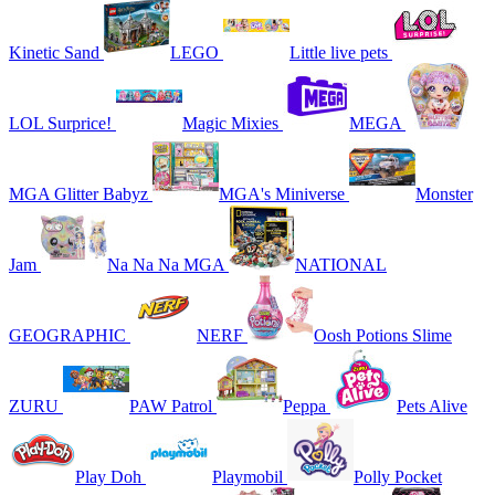
Kinetic Sand
LEGO
Little live pets
LOL Surprice!
Magic Mixies
MEGA
MGA Glitter Babyz
MGA's Miniverse
Monster
Jam
Na Na Na MGA
NATIONAL
GEOGRAPHIC
NERF
Oosh Potions Slime
ZURU
PAW Patrol
Peppa
Pets Alive
Play Doh
Playmobil
Polly Pocket