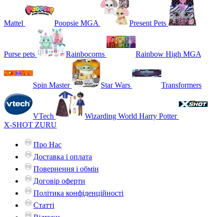
Mattel
Poopsie MGA
Present Pets
Purse pets
Rainbocorns
Rainbow High MGA
Spin Master
Star Wars
Transformers
VTech
Wizarding World Harry Potter
X-SHOT ZURU
Про Нас
Доставка і оплата
Повернення і обмін
Договір оферти
Політика конфіденційності
Статті