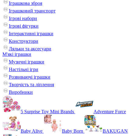
Іграшкова зброя
Іграшковий транспорт
Ігрові набори
Ігрові фігурки
Інтерактивні іграшки
Конструктори
Ляльки та аксесуари
М'які іграшки
Музичні іграшки
Настільні iгри
Розвиваючі іграшки
Творчість та ліплення
Виробники
5 Surprise Toy Mini Brands
Adventure Force
Baby Alive
Baby Born
BAKUGAN