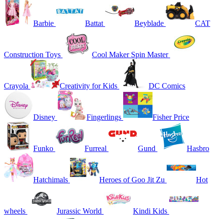
Barbie
Battat
Beyblade
CAT
Construction Toys
Cool Maker Spin Master
Crayola
Creativity for Kids
DC Comics
Disney
Fingerlings
Fisher Price
Funko
Furreal
Gund
Hasbro
Hatchimals
Heroes of Goo Jit Zu
Hot
wheels
Jurassic World
Kindi Kids