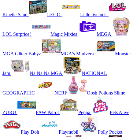
Kinetic Sand
LEGO
Little live pets
LOL Surprice!
Magic Mixies
MEGA
MGA Glitter Babyz
MGA's Miniverse
Monster
Jam
Na Na Na MGA
NATIONAL
GEOGRAPHIC
NERF
Oosh Potions Slime
ZURU
PAW Patrol
Peppa
Pets Alive
Play Doh
Playmobil
Polly Pocket