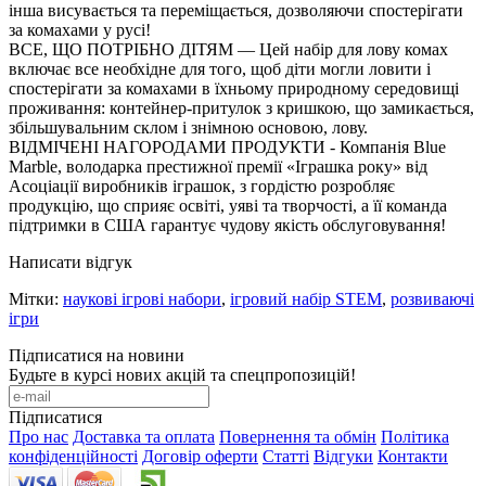
інша висувається та переміщається, дозволяючи спостерігати
за комахами у русі!
ВСЕ, ЩО ПОТРІБНО ДІТЯМ — Цей набір для лову комах
включає все необхідне для того, щоб діти могли ловити і
спостерігати за комахами в їхньому природному середовищі
проживання: контейнер-притулок з кришкою, що замикається,
збільшувальним склом і знімною основою, лову.
ВІДМІЧЕНІ НАГОРОДАМИ ПРОДУКТИ - Компанія Blue
Marble, володарка престижної премії «Іграшка року» від
Асоціації виробників іграшок, з гордістю розробляє
продукцію, що сприяє освіті, уяві та творчості, а її команда
підтримки в США гарантує чудову якість обслуговування!
Написати відгук
Мітки:
наукові ігрові набори
,
ігровий набір STEM
,
розвиваючі
ігри
Підписатися на новини
Будьте в курсі нових акцій та спецпропозицій!
Підписатися
Про нас
Доставка та оплата
Повернення та обмін
Політика
конфіденційності
Договір оферти
Статті
Відгуки
Контакти