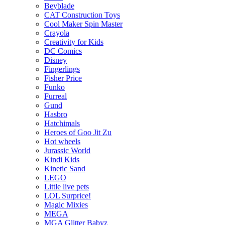
Beyblade
CAT Construction Toys
Cool Maker Spin Master
Crayola
Creativity for Kids
DC Comics
Disney
Fingerlings
Fisher Price
Funko
Furreal
Gund
Hasbro
Hatchimals
Heroes of Goo Jit Zu
Hot wheels
Jurassic World
Kindi Kids
Kinetic Sand
LEGO
Little live pets
LOL Surprice!
Magic Mixies
MEGA
MGA Glitter Babyz