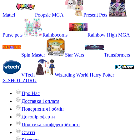
Mattel
Poopsie MGA
Present Pets
Purse pets
Rainbocorns
Rainbow High MGA
Spin Master
Star Wars
Transformers
VTech
Wizarding World Harry Potter
X-SHOT ZURU
Про Нас
Доставка і оплата
Повернення і обмін
Договір оферти
Політика конфіденційності
Статті