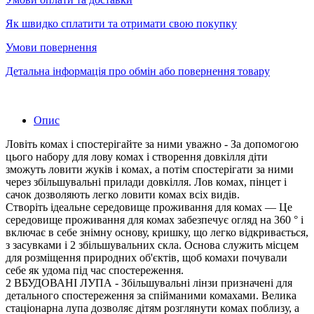
Як швидко сплатити та отримати свою покупку
Умови повернення
Детальна інформація про обмін або повернення товару
Опис
Ловіть комах і спостерігайте за ними уважно - За допомогою
цього набору для лову комах і створення довкілля діти
зможуть ловити жуків і комах, а потім спостерігати за ними
через збільшувальні прилади довкілля. Лов комах, пінцет і
сачок дозволяють легко ловити комах всіх видів.
Створіть ідеальне середовище проживання для комах — Це
середовище проживання для комах забезпечує огляд на 360 ° і
включає в себе знімну основу, кришку, що легко відкривається,
з засувками і 2 збільшувальних скла. Основа служить місцем
для розміщення природних об'єктів, щоб комахи почували
себе як удома під час спостереження.
2 ВБУДОВАНІ ЛУПА - Збільшувальні лінзи призначені для
детального спостереження за спійманими комахами. Велика
стаціонарна лупа дозволяє дітям розглянути комах поблизу, а