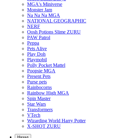
MGA's Miniverse
Monster Jam
Na Na Na MGA
NATIONAL GEOGRAPHIC
NERF
Oosh Potions Slime ZURU
PAW Patrol
Peppa
Pets Alive
Play Doh
Playmobil
Polly Pocket Mattel
Poopsie MGA
Present Pets
Purse pets
Rainbocorns
Rainbow High MGA
Spin Master
Star Wars
Transformers
VTech
Wizarding World Harry Potter
X-SHOT ZURU
Назад