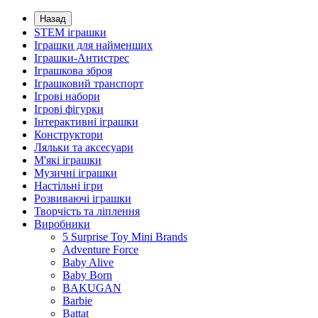
Назад
STEM іграшки
Іграшки для найменших
Іграшки-Антистрес
Іграшкова зброя
Іграшковий транспорт
Ігрові набори
Ігрові фігурки
Інтерактивні іграшки
Конструктори
Ляльки та аксесуари
М'які іграшки
Музичні іграшки
Настільні iгри
Розвиваючі іграшки
Творчість та ліплення
Виробники
5 Surprise Toy Mini Brands
Adventure Force
Baby Alive
Baby Born
BAKUGAN
Barbie
Battat