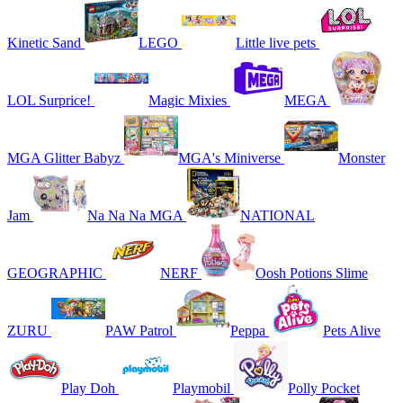
Kinetic Sand
LEGO
Little live pets
LOL Surprice!
Magic Mixies
MEGA
MGA Glitter Babyz
MGA's Miniverse
Monster
Jam
Na Na Na MGA
NATIONAL
GEOGRAPHIC
NERF
Oosh Potions Slime
ZURU
PAW Patrol
Peppa
Pets Alive
Play Doh
Playmobil
Polly Pocket