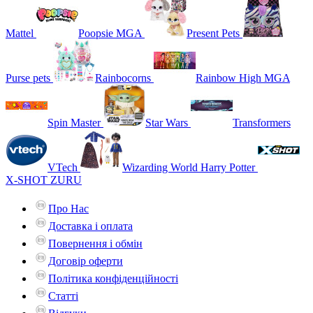
Mattel
Poopsie MGA
Present Pets
Purse pets
Rainbocorns
Rainbow High MGA
Spin Master
Star Wars
Transformers
VTech
Wizarding World Harry Potter
X-SHOT ZURU
Про Нас
Доставка і оплата
Повернення і обмін
Договір оферти
Політика конфіденційності
Статті