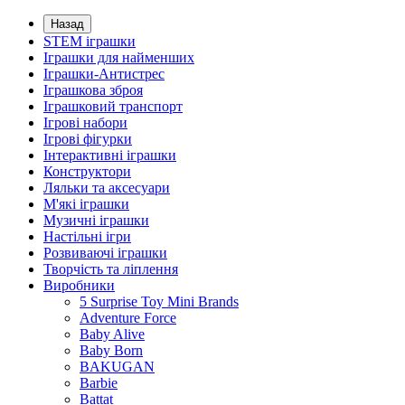
Назад
STEM іграшки
Іграшки для найменших
Іграшки-Антистрес
Іграшкова зброя
Іграшковий транспорт
Ігрові набори
Ігрові фігурки
Інтерактивні іграшки
Конструктори
Ляльки та аксесуари
М'які іграшки
Музичні іграшки
Настільні iгри
Розвиваючі іграшки
Творчість та ліплення
Виробники
5 Surprise Toy Mini Brands
Adventure Force
Baby Alive
Baby Born
BAKUGAN
Barbie
Battat