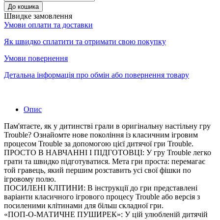
До кошика
Швидке замовлення
Умови оплати та доставки
Як швидко сплатити та отримати свою покупку
Умови повернення
Детальна інформація про обмін або повернення товару
Опис
Пам'ятаєте, як у дитинстві грали в оригінальну настільну гру
Trouble? Ознайомте нове покоління із класичним ігровим
процесом Trouble за допомогою цієї дитячої гри Trouble.
ПРОСТО В НАВЧАННІ І ПІДГОТОВЦІ: У гру Trouble легко
грати та швидко підготуватися. Мета гри проста: перемагає
той гравець, який першим розставить усі свої фішки по
ігровому полю.
ПОСИЛЕНІ КЛІТИНИ: В інструкції до гри представлені
варіанти класичного ігрового процесу Trouble або версія з
посиленими клітинами для більш складної гри.
«ПОП-О-МАТИЧНЕ ПУШИРЕК»: У цій улюбленій дитячій