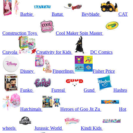
Barbie
Battat
Beyblade
CAT
Construction Toys
Cool Maker Spin Master
Crayola
Creativity for Kids
DC Comics
Disney
Fingerlings
Fisher Price
Funko
Furreal
Gund
Hasbro
Hatchimals
Heroes of Goo Jit Zu
Hot
wheels
Jurassic World
Kindi Kids