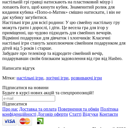
настільній грі гравці натискають на пластиковий міхур і
лопають його, щоб кинути кубик. Знаменитий ролик для
кидання кубика «Попо-о-Матик» смішно натискати, і він не
дає кубику загубитися.
Настільні ігри для всієї родини: У цю сімейну настільну гру
можуть грати і дорослі, і діти. Це весела гра для ігор у
приміщенні, що чудово підходить для сімейних вечорів.
Відмінні подарунки для дівчаток і хлопчиків: Класичні
настільні ігри стануть захоплюючим сімейним подарунком для
дітей від 5 років і старше.
Забудьте про телевізор та відродите сімейний вечір,
подарувавши своїм близьким задоволення від гри від Hasbro.
Написати відгук
Мітки:
настільні ігри
,
логічні ігри
,
розвиваючі ігри
Підписатися на новини
Будьте в курсі нових акцій та спецпропозицій!
Підписатися
Про нас
Доставка та оплата
Повернення та обмін
Політика
конфіденційності
Договір оферти
Статті
Відгуки
Контакти