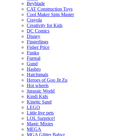
Beyblade
CAT Construction Toys
Cool Maker Spin Master
Crayola
Creativity for Kids
DC Comics
Disney
Fingerlings
Fisher Price
Funko
Furreal
Gund
Hasbro
Hatchimals
Heroes of Goo Jit Zu
Hot wheels
Jurassic World
Kindi Kids
Kinetic Sand
LEGO
Little live pets
LOL Surprice!
Magic Mixies
MEGA
MGA Glitter Babyz