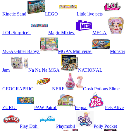
Kinetic Sand
LEGO
Little live pets
LOL Surprice!
Magic Mixies
MEGA
MGA Glitter Babyz
MGA's Miniverse
Monster
Jam
Na Na Na MGA
NATIONAL
GEOGRAPHIC
NERF
Oosh Potions Slime
ZURU
PAW Patrol
Peppa
Pets Alive
Play Doh
Playmobil
Polly Pocket