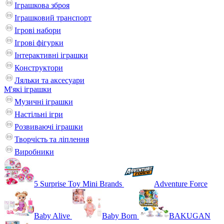
Іграшкова зброя
Іграшковий транспорт
Ігрові набори
Ігрові фігурки
Інтерактивні іграшки
Конструктори
Ляльки та аксесуари
М'які іграшки
Музичні іграшки
Настільні iгри
Розвиваючі іграшки
Творчість та ліплення
Виробники
5 Surprise Toy Mini Brands
Adventure Force
Baby Alive
Baby Born
BAKUGAN