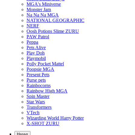
MGA's Miniverse
Monster Jam
Na Na Na MGA
NATIONAL GEOGRAPHIC
NERF
Oosh Potions Slime ZURU
PAW Patrol
Peppa
Pets Alive
Play Doh
Playmobil
Polly Pocket Mattel
Poopsie MGA
Present Pets
Purse pets
Rainbocorns
Rainbow High MGA
Spin Master
Star Wars
Transformers
VTech
Wizarding World Harry Potter
X-SHOT ZURU
Назад