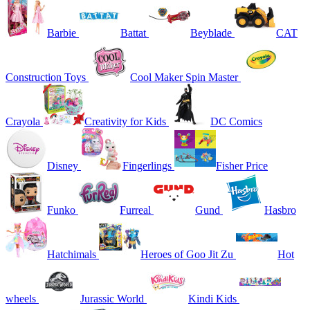
Barbie
Battat
Beyblade
CAT
Construction Toys
Cool Maker Spin Master
Crayola
Creativity for Kids
DC Comics
Disney
Fingerlings
Fisher Price
Funko
Furreal
Gund
Hasbro
Hatchimals
Heroes of Goo Jit Zu
Hot
wheels
Jurassic World
Kindi Kids