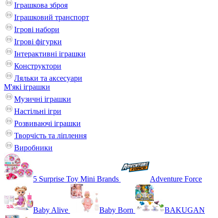
Іграшкова зброя
Іграшковий транспорт
Ігрові набори
Ігрові фігурки
Інтерактивні іграшки
Конструктори
Ляльки та аксесуари
М'які іграшки
Музичні іграшки
Настільні iгри
Розвиваючі іграшки
Творчість та ліплення
Виробники
5 Surprise Toy Mini Brands
Adventure Force
Baby Alive
Baby Born
BAKUGAN