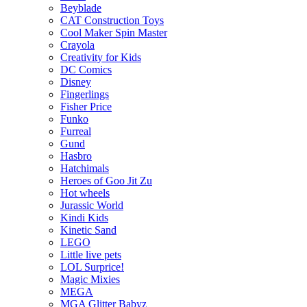
Beyblade
CAT Construction Toys
Cool Maker Spin Master
Crayola
Creativity for Kids
DC Comics
Disney
Fingerlings
Fisher Price
Funko
Furreal
Gund
Hasbro
Hatchimals
Heroes of Goo Jit Zu
Hot wheels
Jurassic World
Kindi Kids
Kinetic Sand
LEGO
Little live pets
LOL Surprice!
Magic Mixies
MEGA
MGA Glitter Babyz