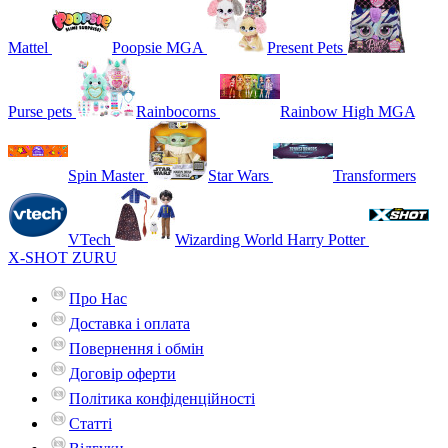
Mattel
Poopsie MGA
Present Pets
Purse pets
Rainbocorns
Rainbow High MGA
Spin Master
Star Wars
Transformers
VTech
Wizarding World Harry Potter
X-SHOT ZURU
Про Нас
Доставка і оплата
Повернення і обмін
Договір оферти
Політика конфіденційності
Статті