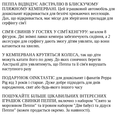
ПЕППА ВІДВІДУЄ АВСТРАЛІЮ В БЛИСКУЧОМУ
ПЛЯЖНОМУ КЕМПЕРВАНІ. Цей іграшковий автомобіль для
дошкільнят відкривається для безлічі хрюкаючих веселощів.
Дах, що відкривається, має місце для зберігання приладдя для
серфінгу сім'ї
СІМ'Я СВИНІВ У ГОСТЯХ У СІМ'Ї КЕНГУРУ: загалом 8
фігурок. Дві знімні лавки кемпера забезпечують сидіння, а 2
аксесуари для серфінгу дають змогу дітям уявляти, що вони
катаються на хвилях.
У КЕМПЕРВАНА КРУТЯТЬСЯ КОЛЕСА, так що діти
можуть катати його по дому. До яких сонячних берегів
Австралії діти уявлятимуть, що Пеппа та її сім'я вирушать
наступного разу
ПОДАРУНОК OINKTASTIC для дошкільнят і фанатів Peppa
Pig від 3 років і старше. Дуже добре підходить для днів
народження, свят або будь-якого іншого часу
ПОШУКАЙТЕ БІЛЬШЕ ЦІКАВИЛЬНИХ ІНТЕРЕСНИХ
ІГРАШОК СВИНКИ ПЕППИ, включно з набором "Свято за
морозивом Пеппи" та ігровим набором "Дім бабусі та дідуся
Пеппи" (кожен продається окремо. За наявності).