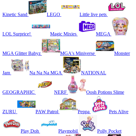
Kinetic Sand
LEGO
Little live pets
LOL Surprice!
Magic Mixies
MEGA
MGA Glitter Babyz
MGA's Miniverse
Monster
Jam
Na Na Na MGA
NATIONAL
GEOGRAPHIC
NERF
Oosh Potions Slime
ZURU
PAW Patrol
Peppa
Pets Alive
Play Doh
Playmobil
Polly Pocket