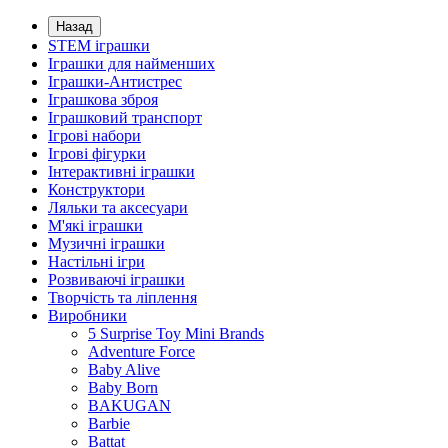
Назад
STEM іграшки
Іграшки для найменших
Іграшки-Антистрес
Іграшкова зброя
Іграшковий транспорт
Ігрові набори
Ігрові фігурки
Інтерактивні іграшки
Конструктори
Ляльки та аксесуари
М'які іграшки
Музичні іграшки
Настільні iгри
Розвиваючі іграшки
Творчість та ліплення
Виробники
5 Surprise Toy Mini Brands
Adventure Force
Baby Alive
Baby Born
BAKUGAN
Barbie
Battat