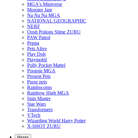
MGA's Miniverse
Monster Jam
Na Na Na MGA
NATIONAL GEOGRAPHIC
NERF
Oosh Potions Slime ZURU
PAW Patrol
Peppa
Pets Alive
Play Doh
Playmobil
Polly Pocket Mattel
Poopsie MGA
Present Pets
Purse pets
Rainbocorns
Rainbow High MGA
Spin Master
Star Wars
Transformers
VTech
Wizarding World Harry Potter
X-SHOT ZURU
Назад