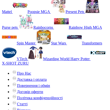
Mattel
Poopsie MGA
Present Pets
Purse pets
Rainbocorns
Rainbow High MGA
Spin Master
Star Wars
Transformers
VTech
Wizarding World Harry Potter
X-SHOT ZURU
Про Нас
Доставка і оплата
Повернення і обмін
Договір оферти
Політика конфіденційності
Статті