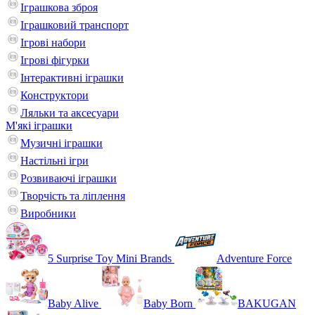
Іграшкова зброя
Іграшковий транспорт
Ігрові набори
Ігрові фігурки
Інтерактивні іграшки
Конструктори
Ляльки та аксесуари
М'які іграшки
Музичні іграшки
Настільні iгри
Розвиваючі іграшки
Творчість та ліплення
Виробники
5 Surprise Toy Mini Brands
Adventure Force
Baby Alive
Baby Born
BAKUGAN