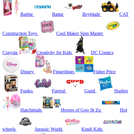
Barbie
Battat
Beyblade
CAT
Construction Toys
Cool Maker Spin Master
Crayola
Creativity for Kids
DC Comics
Disney
Fingerlings
Fisher Price
Funko
Furreal
Gund
Hasbro
Hatchimals
Heroes of Goo Jit Zu
Hot
wheels
Jurassic World
Kindi Kids