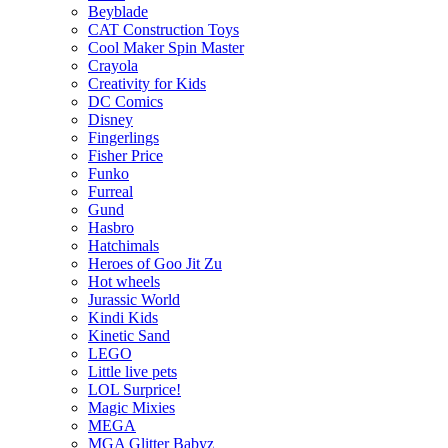
Beyblade
CAT Construction Toys
Cool Maker Spin Master
Crayola
Creativity for Kids
DC Comics
Disney
Fingerlings
Fisher Price
Funko
Furreal
Gund
Hasbro
Hatchimals
Heroes of Goo Jit Zu
Hot wheels
Jurassic World
Kindi Kids
Kinetic Sand
LEGO
Little live pets
LOL Surprice!
Magic Mixies
MEGA
MGA Glitter Babyz