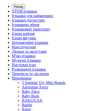
Назад
STEM іграшки
Іграшки для найменших
Іграшки-Антистрес
Іграшкова зброя
Іграшковий транспорт
Ігрові набори
Ігрові фігурки
Інтерактивні іграшки
Конструктори
Ляльки та аксесуари
М'які іграшки
Музичні іграшки
Настільні iгри
Розвиваючі іграшки
Творчість та ліплення
Виробники
5 Surprise Toy Mini Brands
Adventure Force
Baby Alive
Baby Born
BAKUGAN
Barbie
Battat