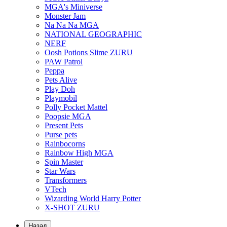
MGA's Miniverse
Monster Jam
Na Na Na MGA
NATIONAL GEOGRAPHIC
NERF
Oosh Potions Slime ZURU
PAW Patrol
Peppa
Pets Alive
Play Doh
Playmobil
Polly Pocket Mattel
Poopsie MGA
Present Pets
Purse pets
Rainbocorns
Rainbow High MGA
Spin Master
Star Wars
Transformers
VTech
Wizarding World Harry Potter
X-SHOT ZURU
Назад