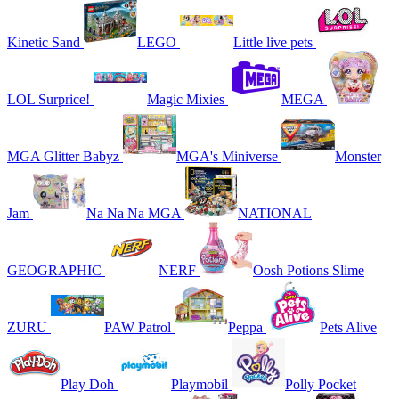
Kinetic Sand
LEGO
Little live pets
LOL Surprice!
Magic Mixies
MEGA
MGA Glitter Babyz
MGA's Miniverse
Monster
Jam
Na Na Na MGA
NATIONAL
GEOGRAPHIC
NERF
Oosh Potions Slime
ZURU
PAW Patrol
Peppa
Pets Alive
Play Doh
Playmobil
Polly Pocket