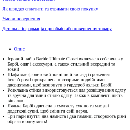
Як швидко сплатити та отримати свою покупку
Умови повернення
Детальна інформація про обмін або повернення товару
Опис
Ігровий набір Barbie Ultimate Closet включає в себе ляльку
Барбі, одяг і аксесуари, а також стильний всередині та
зовні!
Шафа має фіолетовий зовнішній вигляд із рожевим
інтер’єром і прикрашена прозорими подвійними
дверцятами, щоб зазирнути в гардероб ляльки Барбі!
Розкладна стійка використовується для розвішування одягу
та зручна для зміни стилю одягу.
Також в комплекті шість
вішалок.
Лялька Барбі одягнена в смугасту сукню та має дві
додаткові сукні, щоб змінити свій наряд.
Три пари взуття, два намиста і два гаманці створюють різні
образи в одну мить!