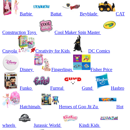
Barbie
Battat
Beyblade
CAT
Construction Toys
Cool Maker Spin Master
Crayola
Creativity for Kids
DC Comics
Disney
Fingerlings
Fisher Price
Funko
Furreal
Gund
Hasbro
Hatchimals
Heroes of Goo Jit Zu
Hot
wheels
Jurassic World
Kindi Kids