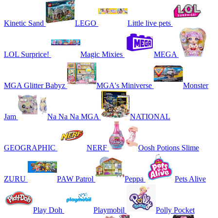
Kinetic Sand
LEGO
Little live pets
LOL Surprice!
Magic Mixies
MEGA
MGA Glitter Babyz
MGA's Miniverse
Monster
Jam
Na Na Na MGA
NATIONAL
GEOGRAPHIC
NERF
Oosh Potions Slime
ZURU
PAW Patrol
Peppa
Pets Alive
Play Doh
Playmobil
Polly Pocket