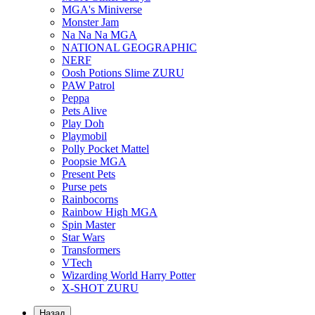
MGA's Miniverse
Monster Jam
Na Na Na MGA
NATIONAL GEOGRAPHIC
NERF
Oosh Potions Slime ZURU
PAW Patrol
Peppa
Pets Alive
Play Doh
Playmobil
Polly Pocket Mattel
Poopsie MGA
Present Pets
Purse pets
Rainbocorns
Rainbow High MGA
Spin Master
Star Wars
Transformers
VTech
Wizarding World Harry Potter
X-SHOT ZURU
Назад