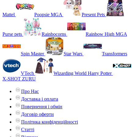
Mattel
Poopsie MGA
Present Pets
Purse pets
Rainbocorns
Rainbow High MGA
Spin Master
Star Wars
Transformers
VTech
Wizarding World Harry Potter
X-SHOT ZURU
Про Нас
Доставка і оплата
Повернення і обмін
Договір оферти
Політика конфіденційності
Статті