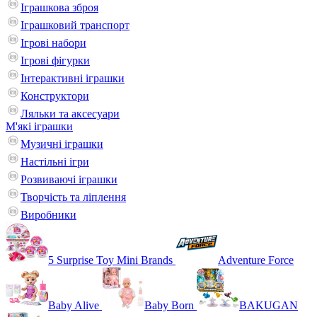
Іграшкова зброя
Іграшковий транспорт
Ігрові набори
Ігрові фігурки
Інтерактивні іграшки
Конструктори
Ляльки та аксесуари
М'які іграшки
Музичні іграшки
Настільні iгри
Розвиваючі іграшки
Творчість та ліплення
Виробники
5 Surprise Toy Mini Brands
Adventure Force
Baby Alive
Baby Born
BAKUGAN