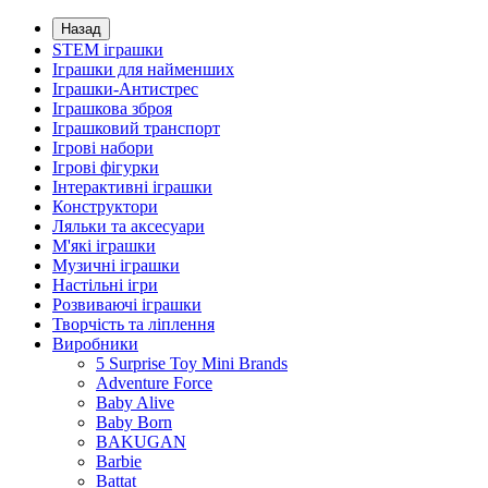
Назад
STEM іграшки
Іграшки для найменших
Іграшки-Антистрес
Іграшкова зброя
Іграшковий транспорт
Ігрові набори
Ігрові фігурки
Інтерактивні іграшки
Конструктори
Ляльки та аксесуари
М'які іграшки
Музичні іграшки
Настільні iгри
Розвиваючі іграшки
Творчість та ліплення
Виробники
5 Surprise Toy Mini Brands
Adventure Force
Baby Alive
Baby Born
BAKUGAN
Barbie
Battat