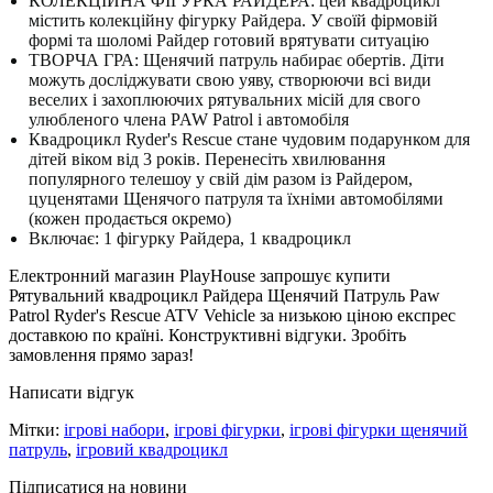
КОЛЕКЦІЙНА ФІГУРКА РАЙДЕРА: цей квадроцикл
містить колекційну фігурку Райдера.
У своїй фірмовій
формі та шоломі Райдер готовий врятувати ситуацію
ТВОРЧА ГРА: Щенячий патруль набирає обертів.
Діти
можуть досліджувати свою уяву, створюючи всі види
веселих і захоплюючих рятувальних місій для свого
улюбленого члена PAW Patrol і автомобіля
Квадроцикл Ryder's Rescue стане чудовим подарунком для
дітей віком від 3 років.
Перенесіть хвилювання
популярного телешоу у свій дім разом із Райдером,
цуценятами Щенячого патруля та їхніми автомобілями
(кожен продається окремо)
Включає: 1 фігурку Райдера, 1 квадроцикл
Електронний магазин PlayHouse запрошує купити
Рятувальний квадроцикл Райдера Щенячий Патруль Paw
Patrol Ryder's Rescue ATV Vehicle за низькою ціною експрес
доставкою по країні. Конструктивні відгуки. Зробіть
замовлення прямо зараз!
Написати відгук
Мітки:
ігрові набори
,
ігрові фігурки
,
ігрові фігурки щенячий
патруль
,
ігровий квадроцикл
Підписатися на новини