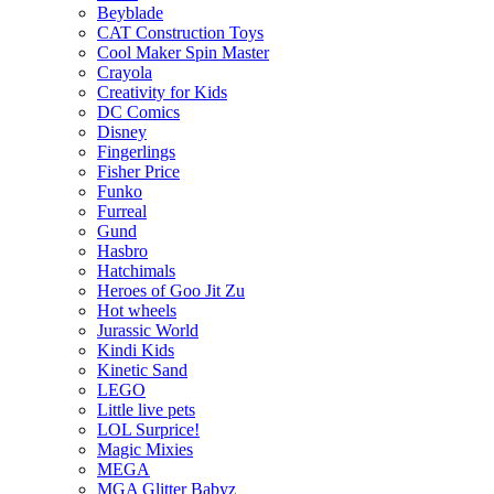
Beyblade
CAT Construction Toys
Cool Maker Spin Master
Crayola
Creativity for Kids
DC Comics
Disney
Fingerlings
Fisher Price
Funko
Furreal
Gund
Hasbro
Hatchimals
Heroes of Goo Jit Zu
Hot wheels
Jurassic World
Kindi Kids
Kinetic Sand
LEGO
Little live pets
LOL Surprice!
Magic Mixies
MEGA
MGA Glitter Babyz