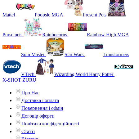
Mattel
Poopsie MGA
Present Pets
Purse pets
Rainbocorns
Rainbow High MGA
Spin Master
Star Wars
Transformers
VTech
Wizarding World Harry Potter
X-SHOT ZURU
Про Нас
Доставка і оплата
Повернення і обмін
Договір оферти
Політика конфіденційності
Статті