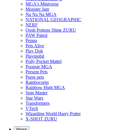
MGA's Miniverse
Monster Jam
Na Na Na MGA
NATIONAL GEOGRAPHIC
NERF
Oosh Potions Slime ZURU
PAW Patrol
Peppa
Pets Alive
Play Doh
Playmobil
Polly Pocket Mattel
Poopsie MGA
Present Pets
Purse pets
Rainbocorns
Rainbow High MGA
Spin Master
Star Wars
Transformers
VTech
Wizarding World Harry Potter
X-SHOT ZURU
Назад