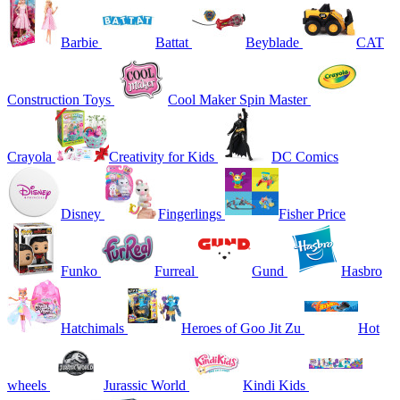
Barbie
Battat
Beyblade
CAT
Construction Toys
Cool Maker Spin Master
Crayola
Creativity for Kids
DC Comics
Disney
Fingerlings
Fisher Price
Funko
Furreal
Gund
Hasbro
Hatchimals
Heroes of Goo Jit Zu
Hot
wheels
Jurassic World
Kindi Kids