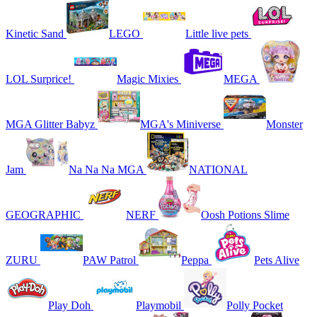
Kinetic Sand
LEGO
Little live pets
LOL Surprice!
Magic Mixies
MEGA
MGA Glitter Babyz
MGA's Miniverse
Monster
Jam
Na Na Na MGA
NATIONAL
GEOGRAPHIC
NERF
Oosh Potions Slime
ZURU
PAW Patrol
Peppa
Pets Alive
Play Doh
Playmobil
Polly Pocket