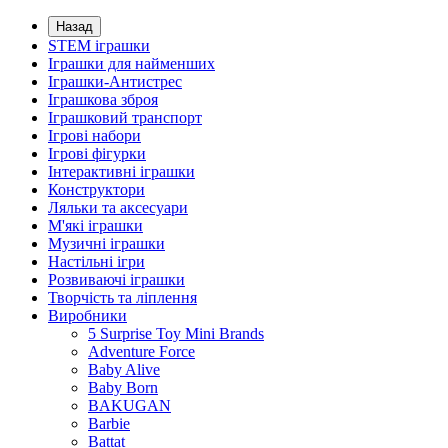
Назад
STEM іграшки
Іграшки для найменших
Іграшки-Антистрес
Іграшкова зброя
Іграшковий транспорт
Ігрові набори
Ігрові фігурки
Інтерактивні іграшки
Конструктори
Ляльки та аксесуари
М'які іграшки
Музичні іграшки
Настільні iгри
Розвиваючі іграшки
Творчість та ліплення
Виробники
5 Surprise Toy Mini Brands
Adventure Force
Baby Alive
Baby Born
BAKUGAN
Barbie
Battat