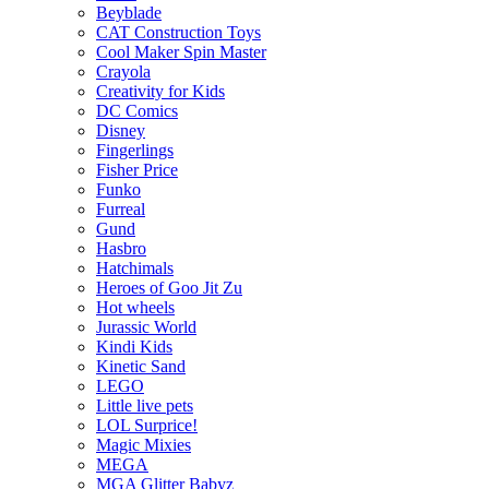
Beyblade
CAT Construction Toys
Cool Maker Spin Master
Crayola
Creativity for Kids
DC Comics
Disney
Fingerlings
Fisher Price
Funko
Furreal
Gund
Hasbro
Hatchimals
Heroes of Goo Jit Zu
Hot wheels
Jurassic World
Kindi Kids
Kinetic Sand
LEGO
Little live pets
LOL Surprice!
Magic Mixies
MEGA
MGA Glitter Babyz