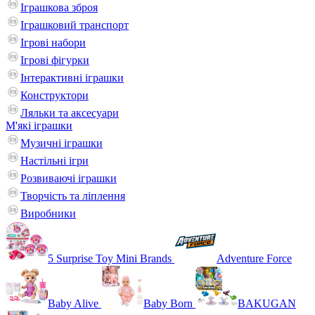
Іграшкова зброя
Іграшковий транспорт
Ігрові набори
Ігрові фігурки
Інтерактивні іграшки
Конструктори
Ляльки та аксесуари
М'які іграшки
Музичні іграшки
Настільні iгри
Розвиваючі іграшки
Творчість та ліплення
Виробники
5 Surprise Toy Mini Brands
Adventure Force
Baby Alive
Baby Born
BAKUGAN