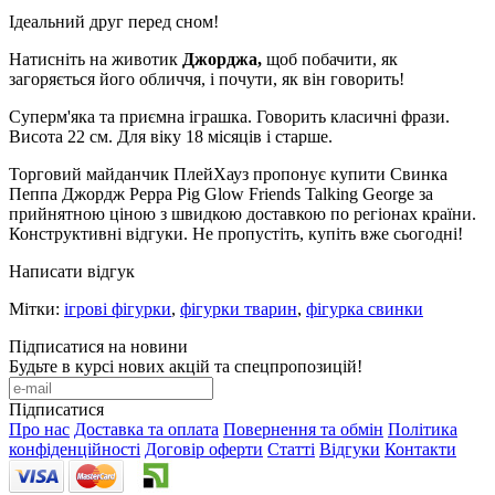
Ідеальний друг перед сном!
Натисніть на животик
Джорджа,
щоб побачити, як
загоряється його обличчя, і почути, як він говорить!
Суперм'яка та приємна іграшка. Говорить класичні фрази.
Висота 22 см. Для віку 18 місяців і старше.
Торговий майданчик ПлейХауз пропонує купити Свинка
Пеппа Джордж Peppa Pig Glow Friends Talking George за
прийнятною ціною з швидкою доставкою по регіонах країни.
Конструктивні відгуки. Не пропустіть, купіть вже сьогодні!
Написати відгук
Мітки:
ігрові фігурки
,
фігурки тварин
,
фігурка свинки
Підписатися на новини
Будьте в курсі нових акцій та спецпропозицій!
Підписатися
Про нас
Доставка та оплата
Повернення та обмін
Політика
конфіденційності
Договір оферти
Статті
Відгуки
Контакти