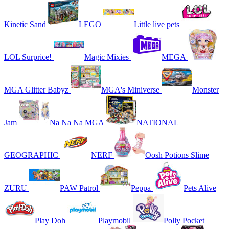
Kinetic Sand
LEGO
Little live pets
LOL Surprice!
Magic Mixies
MEGA
MGA Glitter Babyz
MGA's Miniverse
Monster
Jam
Na Na Na MGA
NATIONAL
GEOGRAPHIC
NERF
Oosh Potions Slime
ZURU
PAW Patrol
Peppa
Pets Alive
Play Doh
Playmobil
Polly Pocket