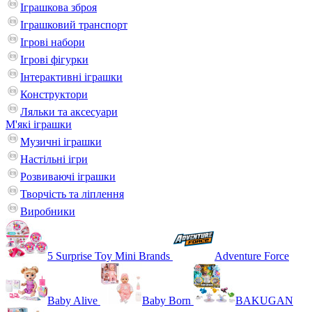
Іграшкова зброя
Іграшковий транспорт
Ігрові набори
Ігрові фігурки
Інтерактивні іграшки
Конструктори
Ляльки та аксесуари
М'які іграшки
Музичні іграшки
Настільні iгри
Розвиваючі іграшки
Творчість та ліплення
Виробники
5 Surprise Toy Mini Brands
Adventure Force
Baby Alive
Baby Born
BAKUGAN