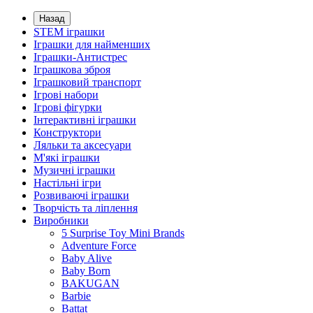
Назад
STEM іграшки
Іграшки для найменших
Іграшки-Антистрес
Іграшкова зброя
Іграшковий транспорт
Ігрові набори
Ігрові фігурки
Інтерактивні іграшки
Конструктори
Ляльки та аксесуари
М'які іграшки
Музичні іграшки
Настільні iгри
Розвиваючі іграшки
Творчість та ліплення
Виробники
5 Surprise Toy Mini Brands
Adventure Force
Baby Alive
Baby Born
BAKUGAN
Barbie
Battat