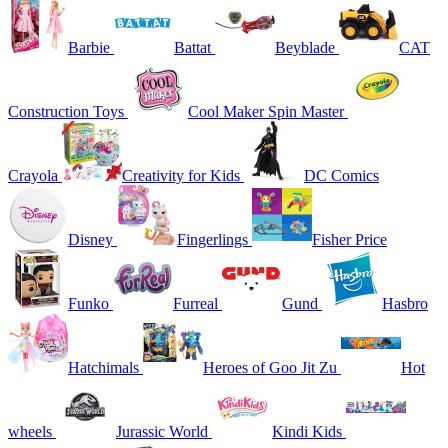
Barbie
Battat
Beyblade
CAT
Construction Toys
Cool Maker Spin Master
Crayola
Creativity for Kids
DC Comics
Disney
Fingerlings
Fisher Price
Funko
Furreal
Gund
Hasbro
Hatchimals
Heroes of Goo Jit Zu
Hot
wheels
Jurassic World
Kindi Kids