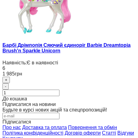
Барбі Дрімпопія Сяючий єдиноріг Barbie Dreamtopia
Brush'n Sparkle Unicorn
Наявність:
Є в наявності
6
1 985грн
+
-
До кошика
Підписатися на новини
Будьте в курсі нових акцій та спецпропозицій!
Підписатися
Про нас
Доставка та оплата
Повернення та обмін
Політика конфіденційності
Договір оферти
Статті
Відгуки