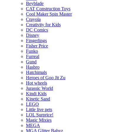
Beyblade
CAT Construction Toys
Cool Maker Spin Master
Crayola
Creativity for Kids
DC Comics
Disney
Fingerlings
Fisher Price
Funko
Furreal
Gund
Hasbro
Hatchimals
Heroes of Goo Jit Zu
Hot wheels
Jurassic World
Kindi Kids
Kinetic Sand
LEGO
Little live pets
LOL Surprice!
Magic Mixies
MEGA
MGA Glitter Babyz