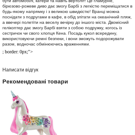
бути автомобілі, катери та навіть вертоліт! Це гламурне,
бірюзово-рожеве диво дає змогу Барбі з легкістю переміщатися в
будь-якому напрямку і з великою швидкістю! Вранці можна
поснідати з подругами в кафе, в обід злітати на океанічний пляж,
а ввечері полетіти на веселу вечірку до іншого міста. Двомісний
гелікоптер дає змогу Барбі взяти з собою подружку, когось із
сестричок чи свого хлопця Кена. Посадь кукол всередину,
використовуючи ремні безпеки, і вони зможуть подорожувати
разом, водночас обмінюючись враженнями.
; border: 0px;">
Написати відгук
Рекомендовані товари