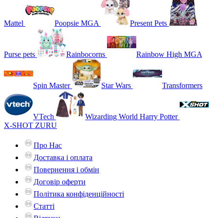
Mattel
Poopsie MGA
Present Pets
Purse pets
Rainbocorns
Rainbow High MGA
Spin Master
Star Wars
Transformers
VTech
Wizarding World Harry Potter
X-SHOT ZURU
Про Нас
Доставка і оплата
Повернення і обмін
Договір оферти
Політика конфіденційності
Статті