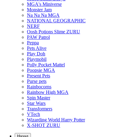
MGA's Miniverse
Monster Jam
Na Na Na MGA
NATIONAL GEOGRAPHIC
NERF
Oosh Potions Slime ZURU
PAW Patrol
Peppa
Pets Alive
Play Doh
Playmobil
Polly Pocket Mattel
Poopsie MGA
Present Pets
Purse pets
Rainbocorns
Rainbow High MGA
Spin Master
Star Wars
Transformers
VTech
Wizarding World Harry Potter
X-SHOT ZURU
Назад