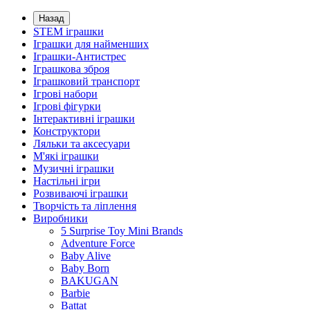
Назад
STEM іграшки
Іграшки для найменших
Іграшки-Антистрес
Іграшкова зброя
Іграшковий транспорт
Ігрові набори
Ігрові фігурки
Інтерактивні іграшки
Конструктори
Ляльки та аксесуари
М'які іграшки
Музичні іграшки
Настільні iгри
Розвиваючі іграшки
Творчість та ліплення
Виробники
5 Surprise Toy Mini Brands
Adventure Force
Baby Alive
Baby Born
BAKUGAN
Barbie
Battat