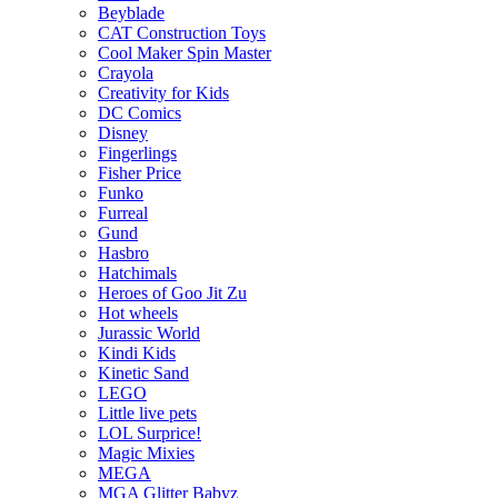
Beyblade
CAT Construction Toys
Cool Maker Spin Master
Crayola
Creativity for Kids
DC Comics
Disney
Fingerlings
Fisher Price
Funko
Furreal
Gund
Hasbro
Hatchimals
Heroes of Goo Jit Zu
Hot wheels
Jurassic World
Kindi Kids
Kinetic Sand
LEGO
Little live pets
LOL Surprice!
Magic Mixies
MEGA
MGA Glitter Babyz