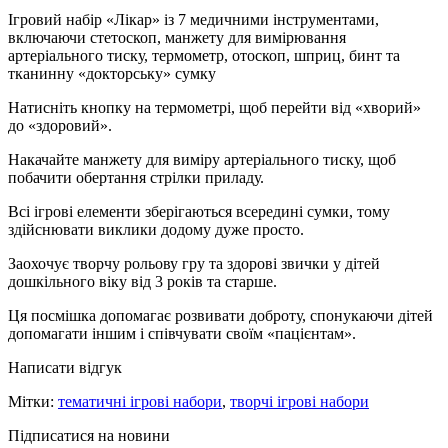
Ігровий набір «Лікар» із 7 медичними інструментами,
включаючи стетоскоп, манжету для вимірювання
артеріального тиску, термометр, отоскоп, шприц, бинт та
тканинну «докторську» сумку
Натисніть кнопку на термометрі, щоб перейти від «хворий»
до «здоровий».
Накачайте манжету для виміру артеріального тиску, щоб
побачити обертання стрілки приладу.
Всі ігрові елементи зберігаються всередині сумки, тому
здійснювати виклики додому дуже просто.
Заохочує творчу рольову гру та здорові звички у дітей
дошкільного віку від 3 років та старше.
Ця посмішка допомагає розвивати доброту, спонукаючи дітей
допомагати іншим і співчувати своїм «пацієнтам».
Написати відгук
Мітки:
тематичні ігрові набори
,
творчі ігрові набори
Підписатися на новини