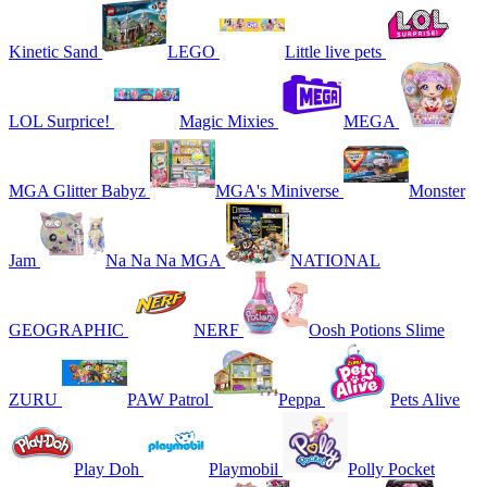
Kinetic Sand
LEGO
Little live pets
LOL Surprice!
Magic Mixies
MEGA
MGA Glitter Babyz
MGA's Miniverse
Monster
Jam
Na Na Na MGA
NATIONAL
GEOGRAPHIC
NERF
Oosh Potions Slime
ZURU
PAW Patrol
Peppa
Pets Alive
Play Doh
Playmobil
Polly Pocket