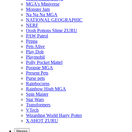
MGA's Miniverse
Monster Jam
Na Na Na MGA
NATIONAL GEOGRAPHIC
NERF
Oosh Potions Slime ZURU
PAW Patrol
Peppa
Pets Alive
Play Doh
Playmobil
Polly Pocket Mattel
Poopsie MGA
Present Pets
Purse pets
Rainbocorns
Rainbow High MGA
Spin Master
Star Wars
Transformers
VTech
Wizarding World Harry Potter
X-SHOT ZURU
Назад