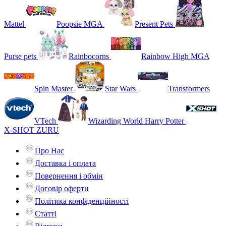
Mattel
Poopsie MGA
Present Pets
Purse pets
Rainbocorns
Rainbow High MGA
Spin Master
Star Wars
Transformers
VTech
Wizarding World Harry Potter
X-SHOT ZURU
Про Нас
Доставка і оплата
Повернення і обмін
Договір оферти
Політика конфіденційності
Статті