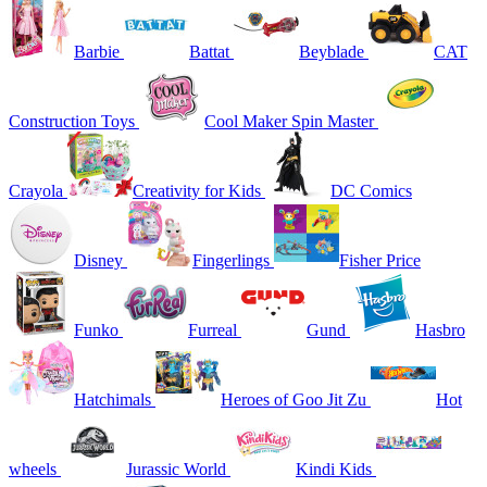
Barbie
Battat
Beyblade
CAT
Construction Toys
Cool Maker Spin Master
Crayola
Creativity for Kids
DC Comics
Disney
Fingerlings
Fisher Price
Funko
Furreal
Gund
Hasbro
Hatchimals
Heroes of Goo Jit Zu
Hot
wheels
Jurassic World
Kindi Kids