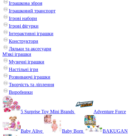
Іграшкова зброя
Іграшковий транспорт
Ігрові набори
Ігрові фігурки
Інтерактивні іграшки
Конструктори
Ляльки та аксесуари
М'які іграшки
Музичні іграшки
Настільні iгри
Розвиваючі іграшки
Творчість та ліплення
Виробники
5 Surprise Toy Mini Brands
Adventure Force
Baby Alive
Baby Born
BAKUGAN