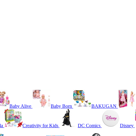
Baby Alive
Baby Born
BAKUGAN
la
Creativity for Kids
DC Comics
Disney