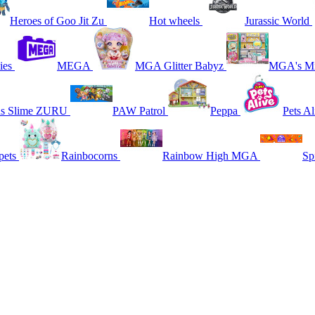
Heroes of Goo Jit Zu
Hot wheels
Jurassic World
ies
MEGA
MGA Glitter Babyz
MGA's Mi
ns Slime ZURU
PAW Patrol
Peppa
Pets Al
pets
Rainbocorns
Rainbow High MGA
Sp