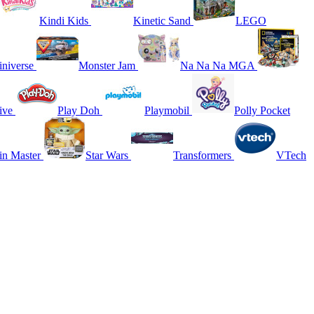
Kindi Kids
Kinetic Sand
LEGO
niverse
Monster Jam
Na Na Na MGA
ive
Play Doh
Playmobil
Polly Pocket
in Master
Star Wars
Transformers
VTech