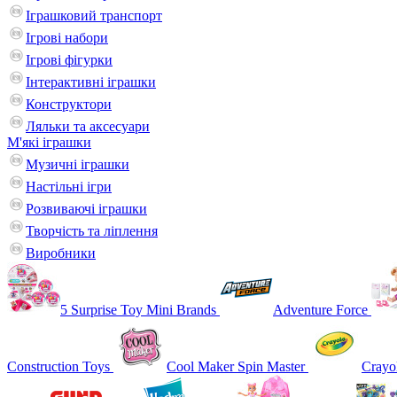
Іграшковий транспорт
Ігрові набори
Ігрові фігурки
Інтерактивні іграшки
Конструктори
Ляльки та аксесуари
М'які іграшки
Музичні іграшки
Настільні iгри
Розвиваючі іграшки
Творчість та ліплення
Виробники
5 Surprise Toy Mini Brands
Adventure Force
Construction Toys
Cool Maker Spin Master
Crayo