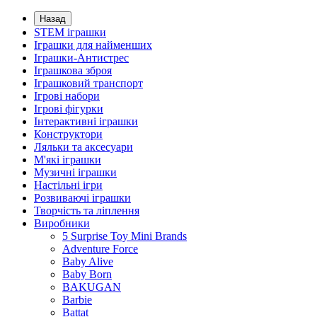
Назад
STEM іграшки
Іграшки для найменших
Іграшки-Антистрес
Іграшкова зброя
Іграшковий транспорт
Ігрові набори
Ігрові фігурки
Інтерактивні іграшки
Конструктори
Ляльки та аксесуари
М'які іграшки
Музичні іграшки
Настільні iгри
Розвиваючі іграшки
Творчість та ліплення
Виробники
5 Surprise Toy Mini Brands
Adventure Force
Baby Alive
Baby Born
BAKUGAN
Barbie
Battat