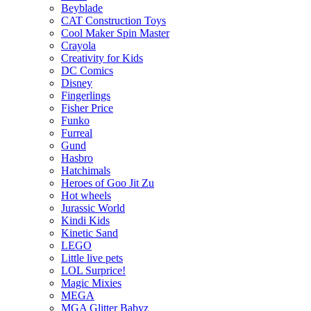
Beyblade
CAT Construction Toys
Cool Maker Spin Master
Crayola
Creativity for Kids
DC Comics
Disney
Fingerlings
Fisher Price
Funko
Furreal
Gund
Hasbro
Hatchimals
Heroes of Goo Jit Zu
Hot wheels
Jurassic World
Kindi Kids
Kinetic Sand
LEGO
Little live pets
LOL Surprice!
Magic Mixies
MEGA
MGA Glitter Babyz