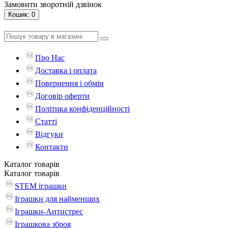
Замовити зворотній дзвінок
Кошик
: 0
Про Нас
Доставка і оплата
Повернення і обмін
Договір оферти
Політика конфіденційності
Статті
Відгуки
Контакти
Каталог
товарів
Каталог
товарів
STEM іграшки
Іграшки для найменших
Іграшки-Антистрес
Іграшкова зброя