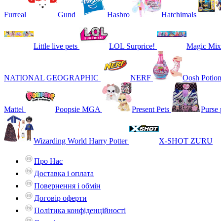
Furreal
Gund
Hasbro
Hatchimals
Little live pets
LOL Surprice!
Magic Mix
NATIONAL GEOGRAPHIC
NERF
Oosh Potio
Mattel
Poopsie MGA
Present Pets
Purse 
Wizarding World Harry Potter
X-SHOT ZURU
Про Нас
Доставка і оплата
Повернення і обмін
Договір оферти
Політика конфіденційності