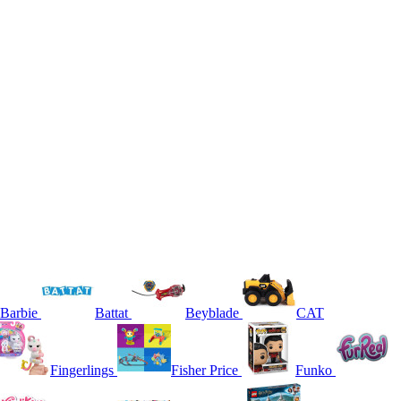
Barbie
Battat
Beyblade
CAT
Fingerlings
Fisher Price
Funko