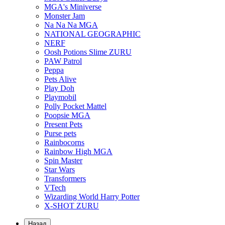
MGA's Miniverse
Monster Jam
Na Na Na MGA
NATIONAL GEOGRAPHIC
NERF
Oosh Potions Slime ZURU
PAW Patrol
Peppa
Pets Alive
Play Doh
Playmobil
Polly Pocket Mattel
Poopsie MGA
Present Pets
Purse pets
Rainbocorns
Rainbow High MGA
Spin Master
Star Wars
Transformers
VTech
Wizarding World Harry Potter
X-SHOT ZURU
Назад