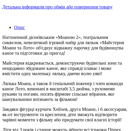
Детальна інформація про обмін або повернення товару
Опис
Натхненний діснеївським «Моаною 2», театральним
сиквелом, невеличкий ігровий набір для ляльок «Майстерня
Моани та Лото» об'єднує відважну парочку для будівництва
каное та підготовки до пригод!
Майстерня відкривається, демонструючи будівельні зони та
нещодавно збудоване каное, яке справді плаває і може
вмістити одну маленьку ляльку, даючи волю уяві!
Лялька Моана, а також її геніальний інженер і член команди
каное Лото, виконані в масштабі 3,5 дюйма, з рухомими
руками та ногами, носять фірмове сільське вбрання, яке
шанувальники впізнають за фільмом!
Завдяки фігурці курчати Хейхея, друга Моани, і 6 аксесуарам,
як-от інструменти та креслення, діти зможуть відтворити
чарівні моменти з фільму або придумати свої власні історії!
Діти від 3 років і старше можуть зібрати всі іграшки Disney