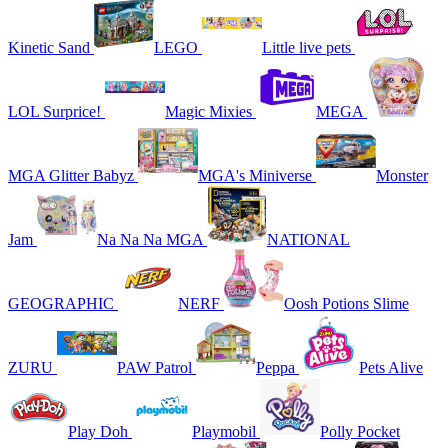
Kinetic Sand
LEGO
Little live pets
LOL Surprice!
Magic Mixies
MEGA
MGA Glitter Babyz
MGA's Miniverse
Monster
Jam
Na Na Na MGA
NATIONAL
GEOGRAPHIC
NERF
Oosh Potions Slime
ZURU
PAW Patrol
Peppa
Pets Alive
Play Doh
Playmobil
Polly Pocket