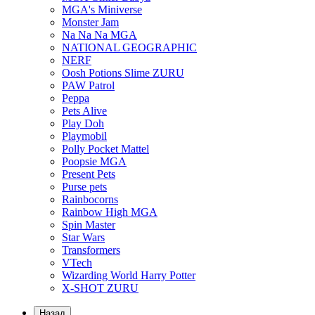
MGA's Miniverse
Monster Jam
Na Na Na MGA
NATIONAL GEOGRAPHIC
NERF
Oosh Potions Slime ZURU
PAW Patrol
Peppa
Pets Alive
Play Doh
Playmobil
Polly Pocket Mattel
Poopsie MGA
Present Pets
Purse pets
Rainbocorns
Rainbow High MGA
Spin Master
Star Wars
Transformers
VTech
Wizarding World Harry Potter
X-SHOT ZURU
Назад