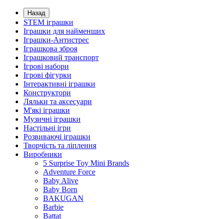
Назад
STEM іграшки
Іграшки для найменших
Іграшки-Антистрес
Іграшкова зброя
Іграшковий транспорт
Ігрові набори
Ігрові фігурки
Інтерактивні іграшки
Конструктори
Ляльки та аксесуари
М'які іграшки
Музичні іграшки
Настільні iгри
Розвиваючі іграшки
Творчість та ліплення
Виробники
5 Surprise Toy Mini Brands
Adventure Force
Baby Alive
Baby Born
BAKUGAN
Barbie
Battat