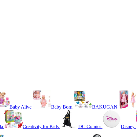
Baby Alive
Baby Born
BAKUGAN
la
Creativity for Kids
DC Comics
Disney