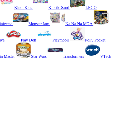
Kindi Kids
Kinetic Sand
LEGO
niverse
Monster Jam
Na Na Na MGA
ive
Play Doh
Playmobil
Polly Pocket
in Master
Star Wars
Transformers
VTech