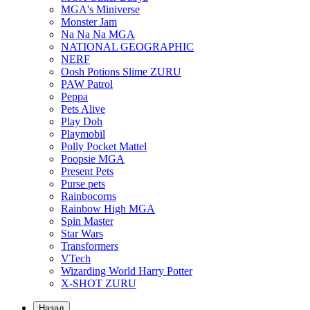
MGA's Miniverse
Monster Jam
Na Na Na MGA
NATIONAL GEOGRAPHIC
NERF
Oosh Potions Slime ZURU
PAW Patrol
Peppa
Pets Alive
Play Doh
Playmobil
Polly Pocket Mattel
Poopsie MGA
Present Pets
Purse pets
Rainbocorns
Rainbow High MGA
Spin Master
Star Wars
Transformers
VTech
Wizarding World Harry Potter
X-SHOT ZURU
Назад