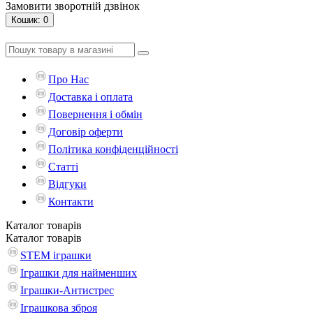
Замовити зворотній дзвінок
Кошик
: 0
Про Нас
Доставка і оплата
Повернення і обмін
Договір оферти
Політика конфіденційності
Статті
Відгуки
Контакти
Каталог
товарів
Каталог
товарів
STEM іграшки
Іграшки для найменших
Іграшки-Антистрес
Іграшкова зброя