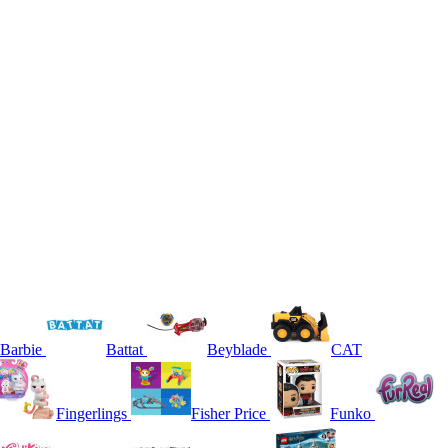
Barbie
Battat
Beyblade
CAT
Fingerlings
Fisher Price
Funko