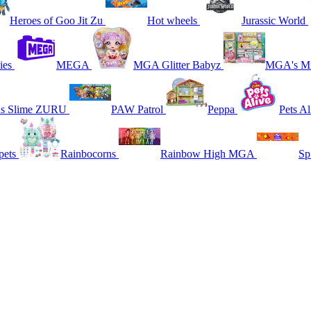
Heroes of Goo Jit Zu
Hot wheels
Jurassic World
ies
MEGA
MGA Glitter Babyz
MGA's Mi
ns Slime ZURU
PAW Patrol
Peppa
Pets Al
pets
Rainbocorns
Rainbow High MGA
Sp