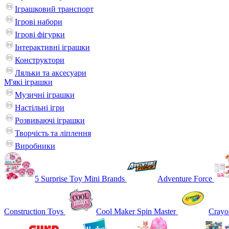
Іграшковий транспорт
Ігрові набори
Ігрові фігурки
Інтерактивні іграшки
Конструктори
Ляльки та аксесуари
М'які іграшки
Музичні іграшки
Настільні iгри
Розвиваючі іграшки
Творчість та ліплення
Виробники
5 Surprise Toy Mini Brands
Adventure Force
Construction Toys
Cool Maker Spin Master
Crayo