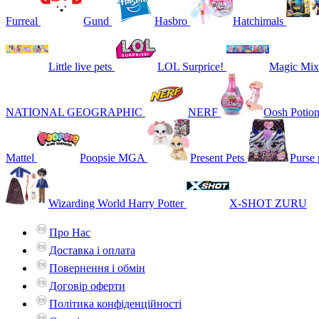
Furreal
Gund
Hasbro
Hatchimals
Little live pets
LOL Surprice!
Magic Mix
NATIONAL GEOGRAPHIC
NERF
Oosh Potio
Mattel
Poopsie MGA
Present Pets
Purse 
Wizarding World Harry Potter
X-SHOT ZURU
Про Нас
Доставка і оплата
Повернення і обмін
Договір оферти
Політика конфіденційності