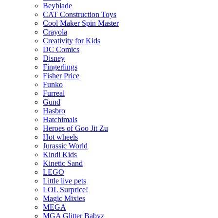
Beyblade
CAT Construction Toys
Cool Maker Spin Master
Crayola
Creativity for Kids
DC Comics
Disney
Fingerlings
Fisher Price
Funko
Furreal
Gund
Hasbro
Hatchimals
Heroes of Goo Jit Zu
Hot wheels
Jurassic World
Kindi Kids
Kinetic Sand
LEGO
Little live pets
LOL Surprice!
Magic Mixies
MEGA
MGA Glitter Babyz