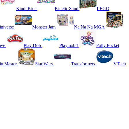
Kindi Kids
Kinetic Sand
LEGO
niverse
Monster Jam
Na Na Na MGA
ive
Play Doh
Playmobil
Polly Pocket
in Master
Star Wars
Transformers
VTech