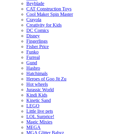
Beyblade
CAT Construction Toys
Cool Maker Spin Master
Crayola
Creativity for Kids
DC Comics
Disney
Fingerlings
Fisher Price
Funko
Furreal
Gund
Hasbro
Hatchimals
Heroes of Goo Jit Zu
Hot wheels
Jurassic World
Kindi Kids
Kinetic Sand
LEGO
Little live pets
LOL Surprice!
Magic Mixies
MEGA
MGA Glitter Babyz