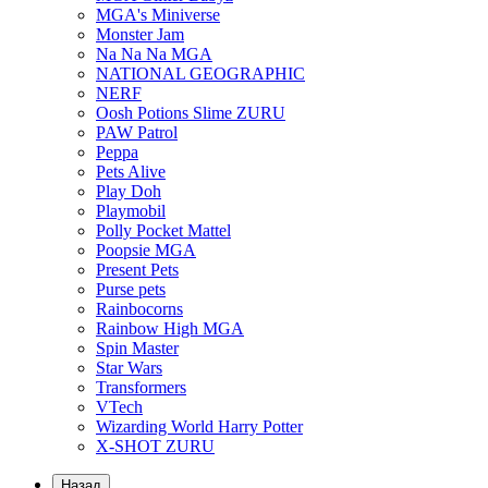
MGA's Miniverse
Monster Jam
Na Na Na MGA
NATIONAL GEOGRAPHIC
NERF
Oosh Potions Slime ZURU
PAW Patrol
Peppa
Pets Alive
Play Doh
Playmobil
Polly Pocket Mattel
Poopsie MGA
Present Pets
Purse pets
Rainbocorns
Rainbow High MGA
Spin Master
Star Wars
Transformers
VTech
Wizarding World Harry Potter
X-SHOT ZURU
Назад