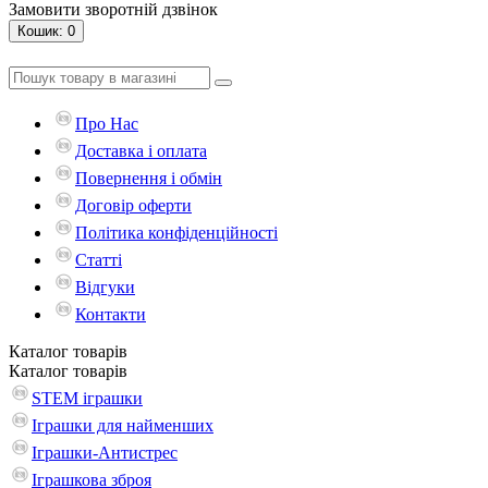
Замовити зворотній дзвінок
Кошик
: 0
Про Нас
Доставка і оплата
Повернення і обмін
Договір оферти
Політика конфіденційності
Статті
Відгуки
Контакти
Каталог
товарів
Каталог
товарів
STEM іграшки
Іграшки для найменших
Іграшки-Антистрес
Іграшкова зброя