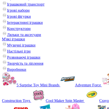
Іграшковий транспорт
Ігрові набори
Ігрові фігурки
Інтерактивні іграшки
Конструктори
Ляльки та аксесуари
М'які іграшки
Музичні іграшки
Настільні iгри
Розвиваючі іграшки
Творчість та ліплення
Виробники
5 Surprise Toy Mini Brands
Adventure Force
Construction Toys
Cool Maker Spin Master
Crayo