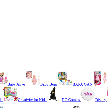
Baby Alive
Baby Born
BAKUGAN
la
Creativity for Kids
DC Comics
Disney