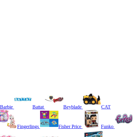
Barbie
Battat
Beyblade
CAT
Fingerlings
Fisher Price
Funko