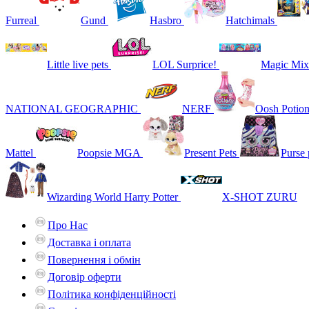
Furreal
Gund
Hasbro
Hatchimals
Little live pets
LOL Surprice!
Magic Mix
NATIONAL GEOGRAPHIC
NERF
Oosh Potio
Mattel
Poopsie MGA
Present Pets
Purse 
Wizarding World Harry Potter
X-SHOT ZURU
Про Нас
Доставка і оплата
Повернення і обмін
Договір оферти
Політика конфіденційності