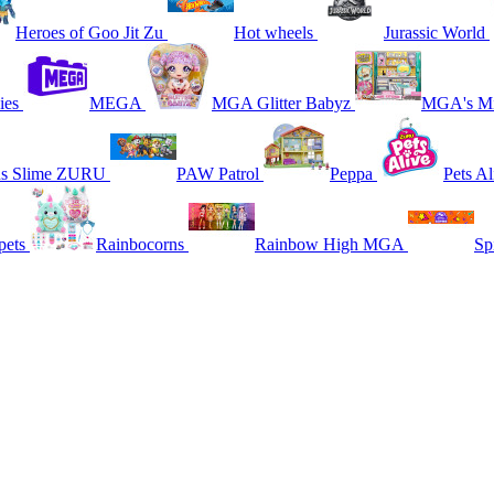
Heroes of Goo Jit Zu
Hot wheels
Jurassic World
ies
MEGA
MGA Glitter Babyz
MGA's Mi
ns Slime ZURU
PAW Patrol
Peppa
Pets Al
pets
Rainbocorns
Rainbow High MGA
Sp