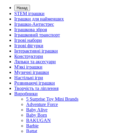
Назад
STEM іграшки
Іграшки для найменших
Іграшки-Антистрес
Іграшкова зброя
Іграшковий транспорт
Ігрові набори
Ігрові фігурки
Інтерактивні іграшки
Конструктори
Ляльки та аксесуари
М'які іграшки
Музичні іграшки
Настільні iгри
Розвиваючі іграшки
Творчість та ліплення
Виробники
5 Surprise Toy Mini Brands
Adventure Force
Baby Alive
Baby Born
BAKUGAN
Barbie
Battat