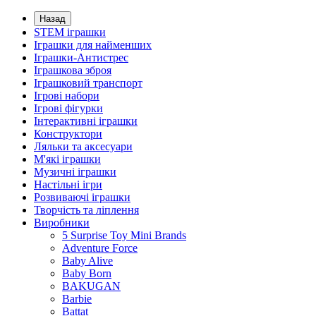
Назад
STEM іграшки
Іграшки для найменших
Іграшки-Антистрес
Іграшкова зброя
Іграшковий транспорт
Ігрові набори
Ігрові фігурки
Інтерактивні іграшки
Конструктори
Ляльки та аксесуари
М'які іграшки
Музичні іграшки
Настільні iгри
Розвиваючі іграшки
Творчість та ліплення
Виробники
5 Surprise Toy Mini Brands
Adventure Force
Baby Alive
Baby Born
BAKUGAN
Barbie
Battat