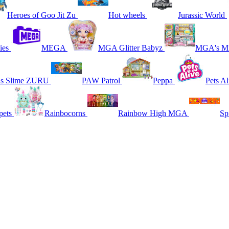
Heroes of Goo Jit Zu
Hot wheels
Jurassic World
ies
MEGA
MGA Glitter Babyz
MGA's Mi
ns Slime ZURU
PAW Patrol
Peppa
Pets Al
pets
Rainbocorns
Rainbow High MGA
Sp