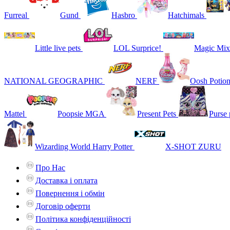
Furreal
Gund
Hasbro
Hatchimals
Little live pets
LOL Surprice!
Magic Mix
NATIONAL GEOGRAPHIC
NERF
Oosh Potio
Mattel
Poopsie MGA
Present Pets
Purse 
Wizarding World Harry Potter
X-SHOT ZURU
Про Нас
Доставка і оплата
Повернення і обмін
Договір оферти
Політика конфіденційності