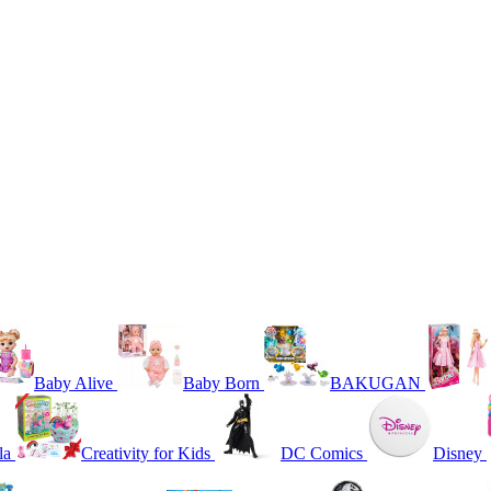
Baby Alive
Baby Born
BAKUGAN
la
Creativity for Kids
DC Comics
Disney