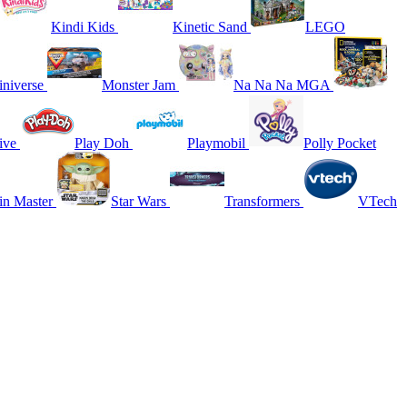
Kindi Kids
Kinetic Sand
LEGO
niverse
Monster Jam
Na Na Na MGA
ive
Play Doh
Playmobil
Polly Pocket
in Master
Star Wars
Transformers
VTech