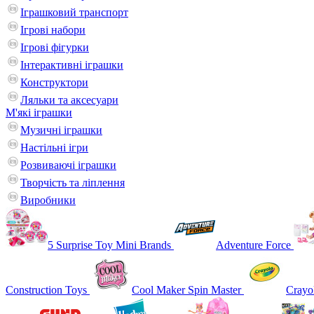
Іграшковий транспорт
Ігрові набори
Ігрові фігурки
Інтерактивні іграшки
Конструктори
Ляльки та аксесуари
М'які іграшки
Музичні іграшки
Настільні iгри
Розвиваючі іграшки
Творчість та ліплення
Виробники
5 Surprise Toy Mini Brands
Adventure Force
Construction Toys
Cool Maker Spin Master
Crayo