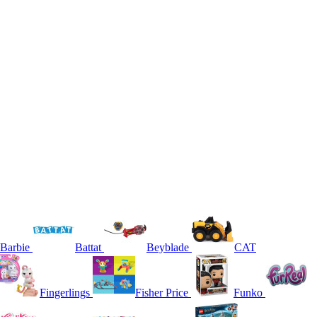
Barbie
Battat
Beyblade
CAT
Fingerlings
Fisher Price
Funko