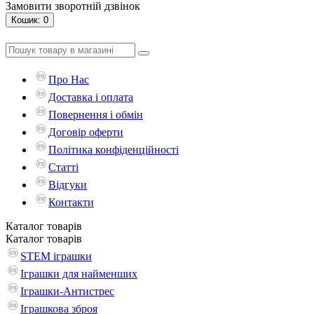
Замовити зворотній дзвінок
Кошик
: 0
Про Нас
Доставка і оплата
Повернення і обмін
Договір оферти
Політика конфіденційності
Статті
Відгуки
Контакти
Каталог
товарів
Каталог
товарів
STEM іграшки
Іграшки для найменших
Іграшки-Антистрес
Іграшкова зброя