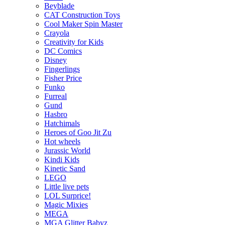
Beyblade
CAT Construction Toys
Cool Maker Spin Master
Crayola
Creativity for Kids
DC Comics
Disney
Fingerlings
Fisher Price
Funko
Furreal
Gund
Hasbro
Hatchimals
Heroes of Goo Jit Zu
Hot wheels
Jurassic World
Kindi Kids
Kinetic Sand
LEGO
Little live pets
LOL Surprice!
Magic Mixies
MEGA
MGA Glitter Babyz