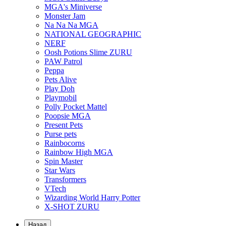
MGA's Miniverse
Monster Jam
Na Na Na MGA
NATIONAL GEOGRAPHIC
NERF
Oosh Potions Slime ZURU
PAW Patrol
Peppa
Pets Alive
Play Doh
Playmobil
Polly Pocket Mattel
Poopsie MGA
Present Pets
Purse pets
Rainbocorns
Rainbow High MGA
Spin Master
Star Wars
Transformers
VTech
Wizarding World Harry Potter
X-SHOT ZURU
Назад